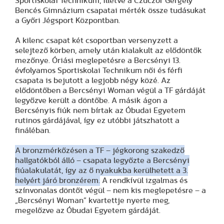
Sportiskolai Technikum, illetve a Czuczor Gergely
Bencés Gimnázium csapatai mérték össze tudásukat
a Győri Jégsport Központban.
A kilenc csapat két csoportban versenyzett a
selejtező körben, amely után kialakult az elődöntők
mezőnye. Óriási meglepetésre a Bercsényi 13.
évfolyamos Sportiskolai Technikum női és férfi
csapata is bejutott a legjobb négy közé. Az
elődöntőben a Bercsényi Woman végül a TF gárdáját
legyőzve került a döntőbe. A másik ágon a
Bercsényis fiúk nem bírtak az Óbudai Egyetem
rutinos gárdájával, így ez utóbbi játszhatott a
fináléban.
A bronzmérkőzésen a TF – jégkorong szakedző
hallgatókból álló – csapata legyőzte a Bercsényi
fiúalakulatát, így az ő nyakukba kerülhetett a 3.
helyért járó bronzérem.
A rendkívül izgalmas és
színvonalas döntőt végül – nem kis meglepetésre – a
„Bercsényi Woman” kvartettje nyerte meg,
megelőzve az Óbudai Egyetem gárdáját.