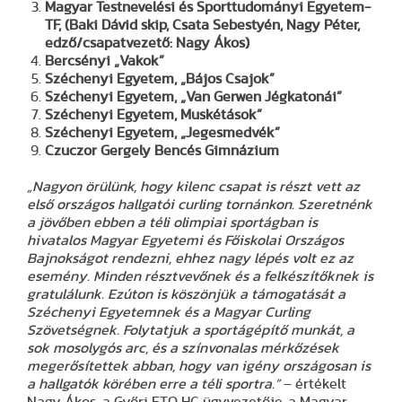
Magyar Testnevelési és Sporttudományi Egyetem-
TF, (Baki Dávid skip, Csata Sebestyén, Nagy Péter,
edző/csapatvezető: Nagy Ákos)
Bercsényi „Vakok”
Széchenyi Egyetem, „Bájos Csajok”
Széchenyi Egyetem, „Van Gerwen Jégkatonái”
Széchenyi Egyetem, Muskétások”
Széchenyi Egyetem, „Jegesmedvék”
Czuczor Gergely Bencés Gimnázium
„Nagyon örülünk, hogy kilenc csapat is részt vett az
első országos hallgatói curling tornánkon. Szeretnénk
a jövőben ebben a téli olimpiai sportágban is
hivatalos Magyar Egyetemi és Főiskolai Országos
Bajnokságot rendezni, ehhez nagy lépés volt ez az
esemény. Minden résztvevőnek és a felkészítőknek is
gratulálunk. Ezúton is köszönjük a támogatását a
Széchenyi Egyetemnek és a Magyar Curling
Szövetségnek. Folytatjuk a sportágépítő munkát, a
sok mosolygós arc, és a színvonalas mérkőzések
megerősítettek abban, hogy van igény országosan is
a hallgatók körében erre a téli sportra.”
– értékelt
Nagy Ákos, a Győri ETO HC ügyvezetője, a Magyar