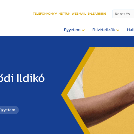
TELEFONKÖNYV
NEPTUN
WEBMAIL
E-LEARNING
Egyetem
Felvételizők
Hal
di Ildikó
 Egyetem