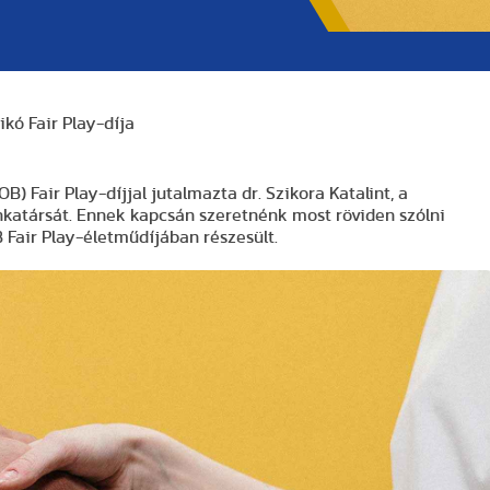
ikó Fair Play-díja
B) Fair Play-díjjal jutalmazta dr. Szikora Katalint, a
atársát. Ennek kapcsán szeretnénk most röviden szólni
B Fair Play-életműdíjában részesült.