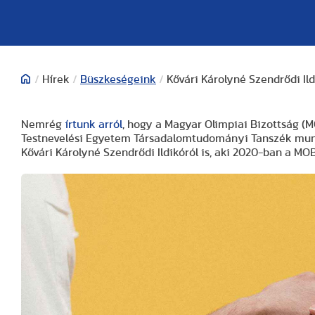
/
Hírek
/
Büszkeségeink
/
Kővári Károlyné Szendrődi Ild
Nemrég
írtunk arról
, hogy a Magyar Olimpiai Bizottság (MO
Testnevelési Egyetem Társadalomtudományi Tanszék munk
Kővári Károlyné Szendrődi Ildikóról is, aki 2020-ban a MO