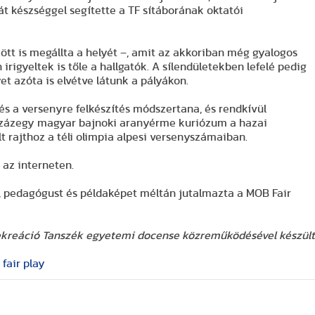
át készséggel segítette a TF sítáborának oktatói
ött is megállta a helyét –, amit az akkoriban még gyalogos
irigyeltek is tőle a hallgatók. A sílendületekben lefelé pedig
 azóta is elvétve látunk a pályákon.
 és a versenyre felkészítés módszertana, és rendkívül
 Százegy magyar bajnoki aranyérme kuriózum a hazai
t rajthoz a téli olimpia alpesi versenyszámaiban.
 az interneten.
t, pedagógust és példaképet méltán jutalmazta a MOB Fair
Rekreáció Tanszék egyetemi docense közreműködésével készült
fair play