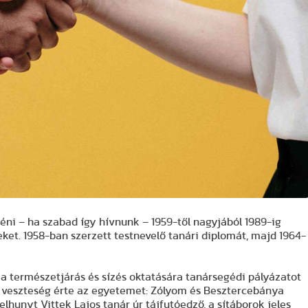
éni – ha szabad így hívnunk – 1959-től nagyjából 1989-ig
eket. 1958-ban szerzett testnevelő tanári diplomát, majd 1964-
a természetjárás és sízés oktatására tanársegédi pályázatot
us veszteség érte az egyetemet: Zólyom és Besztercebánya
lhunyt Vittek Lajos tanár úr tájfutóedző, a sítáborok jeles