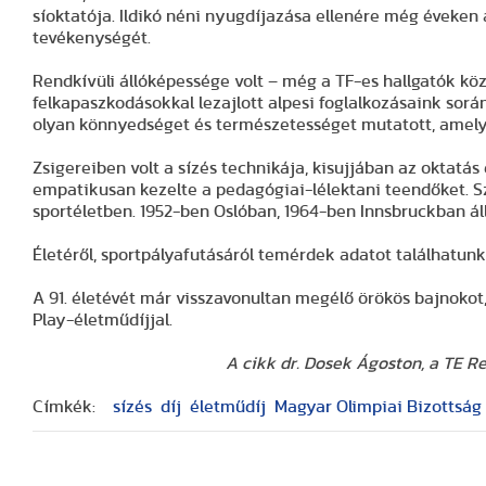
síoktatója. Ildikó néni nyugdíjazása ellenére még éveken 
tevékenységét.
Rendkívüli állóképessége volt – még a TF-es hallgatók köz
felkapaszkodásokkal lezajlott alpesi foglalkozásaink során 
olyan könnyedséget és természetességet mutatott, amelyet
Zsigereiben volt a sízés technikája, kisujjában az oktatás
empatikusan kezelte a pedagógiai-lélektani teendőket.
sportéletben. 1952-ben Oslóban, 1964-ben Innsbruckban áll
Életéről, sportpályafutásáról temérdek adatot találhatunk
A 91. életévét már visszavonultan megélő örökös bajnoko
Play-életműdíjjal.
A cikk dr. Dosek Ágoston, a TE 
Címkék:
sízés
díj
életműdíj
Magyar Olimpiai Bizottság