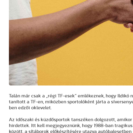
Talán már csak a „régi TF-esek” emlékeznek, hogy Ildikó n
tanított a TF-en, miközben sportolóként járta a síverseny
ben edzői oklevelet.
Az időszaki és küzdősportok tanszéken dolgozott, amikor 
hirdettek. Itt kell megjegyeznünk, hogy 1988-ban tragik
között, a sítáborok előkészítésére utazva autóbalesetben e