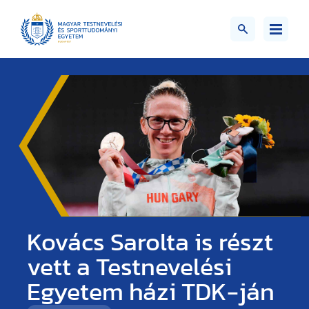
Kovács Sarolta is részt
vett a Testnevelési
Egyetem házi TDK-ján