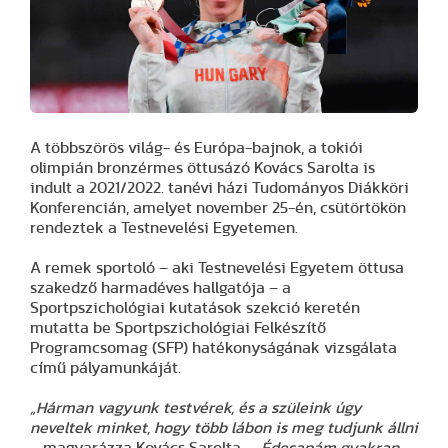
A többszörös világ- és Európa-bajnok, a tokiói
olimpián bronzérmes öttusázó Kovács Sarolta is
indult a 2021/2022. tanévi házi Tudományos Diákköri
Konferencián, amelyet november 25-én, csütörtökön
rendeztek a Testnevelési Egyetemen.
A remek sportoló – aki Testnevelési Egyetem öttusa
szakedző harmadéves hallgatója – a
Sportpszichológiai kutatások szekció keretén
mutatta be Sportpszichológiai Felkészítő
Programcsomag (SFP) hatékonyságának vizsgálata
című pályamunkáját.
„Hárman vagyunk testvérek, és a szüleink úgy
neveltek minket, hogy több lábon is meg tudjunk állni
– magyarázza Kovács Sarolta. –
Édesapám gyakran