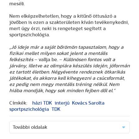
meséli.
Nem elképzelhetetlen, hogy a kitűnő öttusázó a
jövőben is ezen a szakterületen kíván tevékenykedni,
mert úgy érzi, neki is rengeteget segített a
sportpszichológia.
„Jó ideje már a saját bőrömön tapasztalom, hogy a
fizikai mellet milyen sokat jelent a mentális
felkészítés
– vallja be. –
Különösen fontos volt a
járvány, illetve az olimpiára készülés idején, jóformán
ez tartott életben. Négyévente rendeznek ötkarikás
játékokat, és akkorra kell kihegyezni a csúcsformát,
ez pedig nem megy mentális tréning nélkül. Nem
hiába mondják, hogy sok minden fejben dől el.”
Címkék:
házi TDK
interjú
Kovács Sarolta
sportpszichológia
TDK
További oldalak