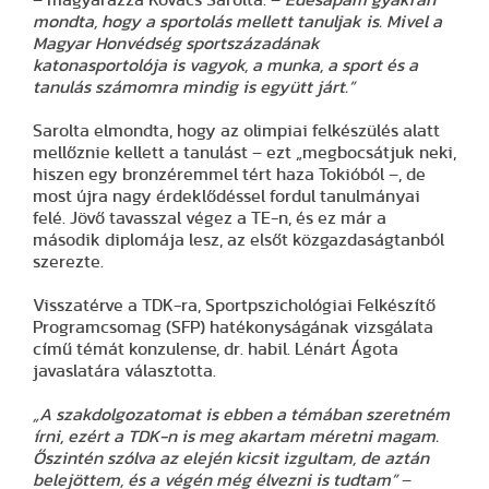
mondta, hogy a sportolás mellett tanuljak is. Mivel a
Magyar Honvédség sportszázadának
katonasportolója is vagyok, a munka, a sport és a
tanulás számomra mindig is együtt járt.”
Sarolta elmondta, hogy az olimpiai felkészülés alatt
mellőznie kellett a tanulást – ezt „megbocsátjuk neki,
hiszen egy bronzéremmel tért haza Tokióból –, de
most újra nagy érdeklődéssel fordul tanulmányai
felé. Jövő tavasszal végez a TE-n, és ez már a
második diplomája lesz, az elsőt közgazdaságtanból
szerezte.
Visszatérve a TDK-ra, Sportpszichológiai Felkészítő
Programcsomag (SFP) hatékonyságának vizsgálata
című témát konzulense, dr. habil. Lénárt Ágota
javaslatára választotta.
„A szakdolgozatomat is ebben a témában szeretném
írni, ezért a TDK-n is meg akartam méretni magam.
Őszintén szólva az elején kicsit izgultam, de aztán
belejöttem, és a végén még élvezni is tudtam”
–