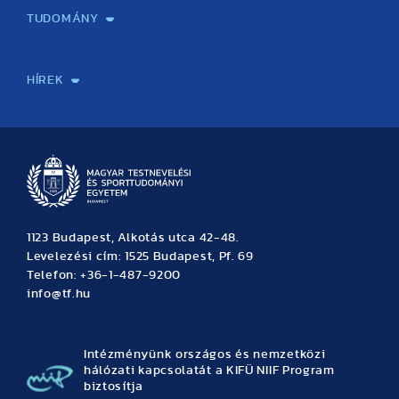
TUDOMÁNY
Sport-táplálkozástudományi Központ
Molekuláris Edzésélettani Kutató Központ
Doktori Iskola
Tudományos Iroda
Publikációk
TDK
Testnevelés, Sport, Tudomány
Habilitáció
Kutatásetika
OTDK
EKÖP
Nyári Egyetem
SPIRIT Olimpiai Tanulmányok Kutatási Központ
Kiváló Kutatási Infrastruktúra-hálózat
HÍREK
Hírek
Büszkeségeink
Hallgatói hírek
Tudományos hírek
TDK hírek
Pályázati hírek
TFSE hírek
Archívum
Eseménynaptár
1123 Budapest, Alkotás utca 42-48.
Levelezési cím: 1525 Budapest, Pf. 69
Telefon: +36-1-487-9200
info@tf.hu
Intézményünk országos és nemzetközi
hálózati kapcsolatát a KIFÜ NIIF Program
biztosítja