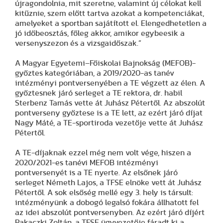
újragondolnia, mit szeretne, valamint új célokat kell
kitűznie, szem előtt tartva azokat a kompetenciákat,
amelyeket a sportban sajátított el. Elengedhetetlen a
jó időbeosztás, főleg akkor, amikor egybeesik a
versenyszezon és a vizsgaidőszak.”
A Magyar Egyetemi–Főiskolai Bajnokság (MEFOB)-
győztes kategóriában, a 2019/2020-as tanév
intézményi pontversenyében a TE végzett az élen. A
győztesnek járó serleget a TE rektora, dr. habil
Sterbenz Tamás vette át Juhász Pétertől. Az abszolút
pontverseny győztese is a TE lett, az ezért járó díjat
Nagy Máté, a TE-sportiroda vezetője vette át Juhász
Pétertől.
A TE-díjaknak ezzel még nem volt vége, hiszen a
2020/2021-es tanévi MEFOB intézményi
pontversenyét is a TE nyerte. Az elsőnek járó
serleget Németh Lajos, a TFSE elnöke vett át Juhász
Pétertől. A sok elsőség mellé egy 3. hely is társult:
intézményünk a dobogó legalsó fokára állhatott fel
az idei abszolút pontversenyben. Az ezért járó díjért
Rakaczki Zoltán, a TFSE ügyvezetője fáradt ki a