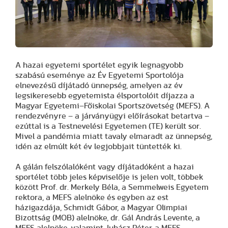
A hazai egyetemi sportélet egyik legnagyobb
szabású eseménye az Év Egyetemi Sportolója
elnevezésű díjátadó ünnepség, amelyen az év
legsikeresebb egyetemista élsportolóit díjazza a
Magyar Egyetemi–Főiskolai Sportszövetség (MEFS). A
rendezvényre – a járványügyi előírásokat betartva –
ezúttal is a Testnevelési Egyetemen (TE) került sor.
Mivel a pandémia miatt tavaly elmaradt az ünnepség,
idén az elmúlt két év legjobbjait tüntették ki.
A gálán felszólalóként vagy díjátadóként a hazai
sportélet több jeles képviselője is jelen volt, többek
között Prof. dr. Merkely Béla, a Semmelweis Egyetem
rektora, a MEFS alelnöke és egyben az est
házigazdája, Schmidt Gábor, a Magyar Olimpiai
Bizottság (MOB) alelnöke, dr. Gál András Levente, a
MEFS alelnöke, valamint Juhász Péter, a MEFS