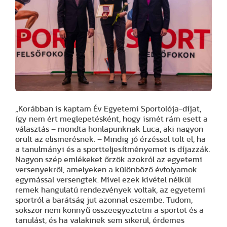
„Korábban is kaptam Év Egyetemi Sportolója-díjat,
így nem ért meglepetésként, hogy ismét rám esett a
választás – mondta honlapunknak Luca, aki nagyon
örült az elismerésnek. – Mindig jó érzéssel tölt el, ha
a tanulmányi és a sportteljesítményemet is díjazzák.
Nagyon szép emlékeket őrzök azokról az egyetemi
versenyekről, amelyeken a különböző évfolyamok
egymással versengtek. Mivel ezek kivétel nélkül
remek hangulatú rendezvények voltak, az egyetemi
sportról a barátság jut azonnal eszembe. Tudom,
sokszor nem könnyű összeegyeztetni a sportot és a
tanulást, és ha valakinek sem sikerül, érdemes