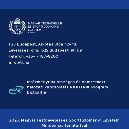
Hírek
Büszkeségeink
Hallgatói hírek
Tudományos hírek
TDK hírek
Pályázati hírek
TFSE hírek
Archívum
Eseménynaptár
1123 Budapest, Alkotás utca 42-48.
Levelezési cím: 1525 Budapest, Pf. 69
Telefon: +36-1-487-9200
info@tf.hu
Intézményünk országos és nemzetközi
hálózati kapcsolatát a KIFÜ NIIF Program
biztosítja
2026. Magyar Testnevelési és Sporttudományi Egyetem
Minden jog fenntartva!