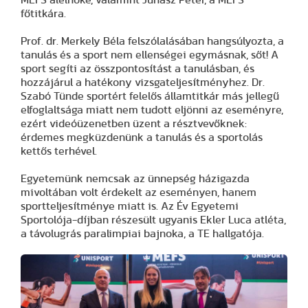
főtitkára.
Prof. dr. Merkely Béla felszólalásában hangsúlyozta, a
tanulás és a sport nem ellenségei egymásnak, sőt! A
sport segíti az összpontosítást a tanulásban, és
hozzájárul a hatékony vizsgateljesítményhez. Dr.
Szabó Tünde sportért felelős államtitkár más jellegű
elfoglaltsága miatt nem tudott eljönni az eseményre,
ezért videóüzenetben üzent a résztvevőknek:
érdemes megküzdenünk a tanulás és a sportolás
kettős terhével.
Egyetemünk nemcsak az ünnepség házigazda
mivoltában volt érdekelt az eseményen, hanem
sportteljesítménye miatt is. Az Év Egyetemi
Sportolója-díjban részesült ugyanis Ekler Luca atléta,
a távolugrás paralimpiai bajnoka, a TE hallgatója.