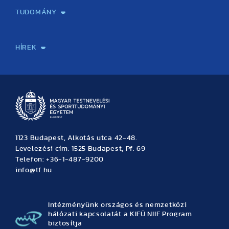
TUDOMÁNY
Sport-táplálkozástudományi Központ
Molekuláris Edzésélettani Kutató Központ
Doktori Iskola
Tudományos Iroda
Publikációk
TDK
Testnevelés, Sport, Tudomány
Habilitáció
Kutatásetika
OTDK
EKÖP
Nyári Egyetem
SPIRIT Olimpiai Tanulmányok Kutatási Központ
Kiváló Kutatási Infrastruktúra-hálózat
HÍREK
Hírek
Büszkeségeink
Hallgatói hírek
Tudományos hírek
TDK hírek
Pályázati hírek
TFSE hírek
Archívum
Eseménynaptár
1123 Budapest, Alkotás utca 42-48.
Levelezési cím: 1525 Budapest, Pf. 69
Telefon: +36-1-487-9200
info@tf.hu
Intézményünk országos és nemzetközi
hálózati kapcsolatát a KIFÜ NIIF Program
biztosítja