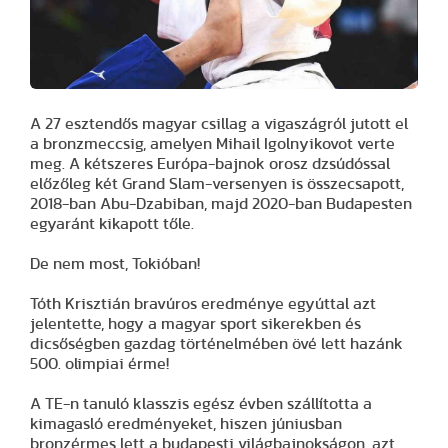
A 27 esztendős magyar csillag a vigaszágról jutott el
a bronzmeccsig, amelyen Mihail Igolnyikovot verte
meg. A kétszeres Európa-bajnok orosz dzsúdóssal
előzőleg két Grand Slam-versenyen is összecsapott,
2018-ban Abu-Dzabiban, majd 2020-ban Budapesten
egyaránt kikapott tőle.
De nem most, Tokióban!
Tóth Krisztián bravúros eredménye egyúttal azt
jelentette, hogy a magyar sport sikerekben és
dicsőségben gazdag történelmében övé lett hazánk
500. olimpiai érme!
A TE-n tanuló klasszis egész évben szállította a
kimagasló eredményeket, hiszen júniusban
bronzérmes lett a budapesti világbajnokságon, azt