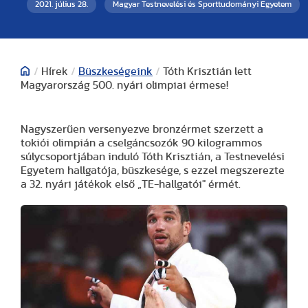
2021. július 28.
Magyar Testnevelési és Sporttudományi Egyetem
/
Hírek
/
Büszkeségeink
/
Tóth Krisztián lett
Magyarország 500. nyári olimpiai érmese!
Nagyszerűen versenyezve bronzérmet szerzett a
tokiói olimpián a cselgáncsozók 90 kilogrammos
súlycsoportjában induló Tóth Krisztián, a Testnevelési
Egyetem hallgatója, büszkesége, s ezzel megszerezte
a 32. nyári játékok első „TE-hallgatói" érmét.