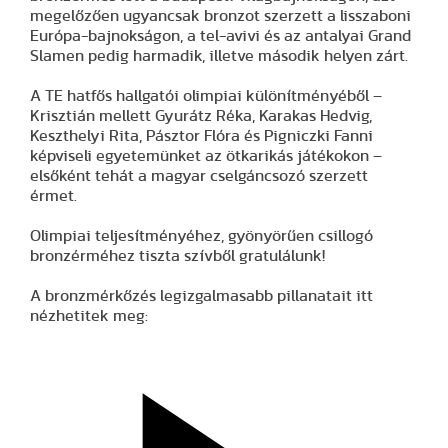
megelőzően ugyancsak bronzot szerzett a lisszaboni
Európa-bajnokságon, a tel-avivi és az antalyai Grand
Slamen pedig harmadik, illetve második helyen zárt.
A TE hatfős hallgatói olimpiai különítményéből –
Krisztián mellett Gyurátz Réka, Karakas Hedvig,
Keszthelyi Rita, Pásztor Flóra és Pigniczki Fanni
képviseli egyetemünket az ötkarikás játékokon –
elsőként tehát a magyar cselgáncsozó szerzett
érmet.
Olimpiai teljesítményéhez, gyönyörűen csillogó
bronzérméhez tiszta szívből gratulálunk!
A bronzmérkőzés legizgalmasabb pillanatait itt
nézhetitek meg: