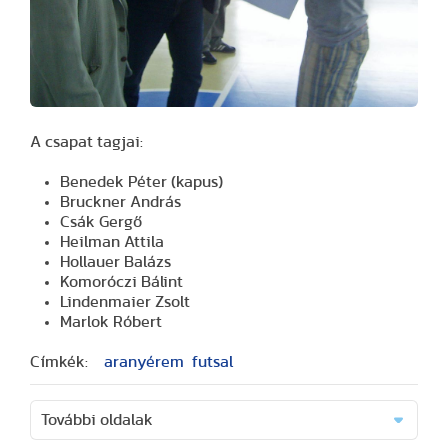
A csapat tagjai:
Benedek Péter (kapus)
Bruckner András
Csák Gergő
Heilman Attila
Hollauer Balázs
Komoróczi Bálint
Lindenmaier Zsolt
Marlok Róbert
Címkék:
aranyérem
futsal
További oldalak