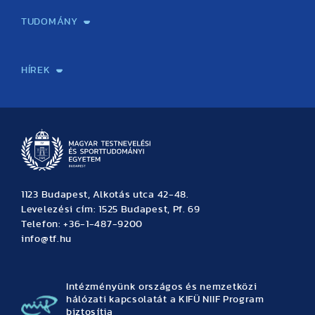
TUDOMÁNY
Sport-táplálkozástudományi Központ
Molekuláris Edzésélettani Kutató Központ
Doktori Iskola
Tudományos Iroda
Publikációk
TDK
Testnevelés, Sport, Tudomány
Habilitáció
Kutatásetika
OTDK
EKÖP
Nyári Egyetem
SPIRIT Olimpiai Tanulmányok Kutatási Központ
Kiváló Kutatási Infrastruktúra-hálózat
HÍREK
Hírek
Büszkeségeink
Hallgatói hírek
Tudományos hírek
TDK hírek
Pályázati hírek
TFSE hírek
Archívum
Eseménynaptár
1123 Budapest, Alkotás utca 42-48.
Levelezési cím: 1525 Budapest, Pf. 69
Telefon: +36-1-487-9200
info@tf.hu
Intézményünk országos és nemzetközi
hálózati kapcsolatát a KIFÜ NIIF Program
biztosítja