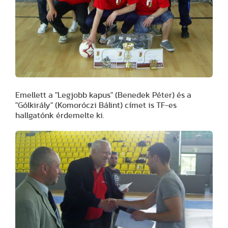
Emellett a "Legjobb kapus" (Benedek Péter)
és a
"Gólkirály"
(Komoróczi Bálint) címet is TF-es
hallgatónk érdemelte ki.