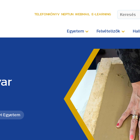
TELEFONKÖNYV
NEPTUN
WEBMAIL
E-LEARNING
Egyetem
Felvételizők
Hal
yar
yi Egyetem