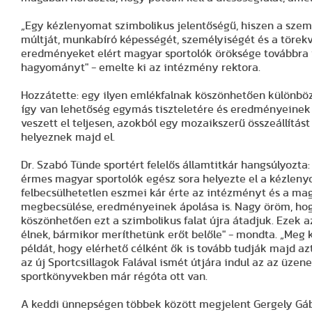
„Egy kézlenyomat szimbolikus jelentőségű, hiszen a szeme
múltját, munkabíró képességét, személyiségét és a törekv
eredményeket elért magyar sportolók öröksége továbbra is
hagyományt" - emelte ki az intézmény rektora.
Hozzátette: egy ilyen emlékfalnak köszönhetően különböz
így van lehetőség egymás tiszteletére és eredményeinek 
veszett el teljesen, azokból egy mozaikszerű összeállítás
helyeznek majd el.
Dr. Szabó Tünde sportért felelős államtitkár hangsúlyozta
érmes magyar sportolók egész sora helyezte el a kézlenyo
felbecsülhetetlen eszmei kár érte az intézményt és a magy
megbecsülése, eredményeinek ápolása is. Nagy öröm, ho
köszönhetően ezt a szimbolikus falat újra átadjuk. Ezek
élnek, bármikor meríthetünk erőt belőle" - mondta. „Meg 
példát, hogy elérhető célként ők is tovább tudják majd azt
az új Sportcsillagok Falával ismét útjára indul az az üzen
sportkönyvekben már régóta ott van.
A keddi ünnepségen többek között megjelent Gergely Gábor