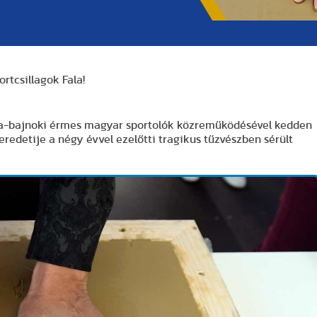
ortcsillagok Fala!
ópa-bajnoki érmes magyar sportolók közreműködésével kedden
 eredetije a négy évvel ezelőtti tragikus tűzvészben sérült