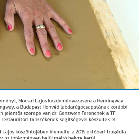
űjteményt, Mocsai Lajos kezdeményezésére a Hemingway
emingway, a Budapest Honvéd labdarúgócsapatának korábbi
en jelentős szerepe van dr. Genzwein Ferencnek a TF
estaurátori tanszékének segítségével készültek el.
 Lajos köszöntőjében kiemelte: a 2015 októberi tragédia
ly az intézményen belül méltó helyre kerül.