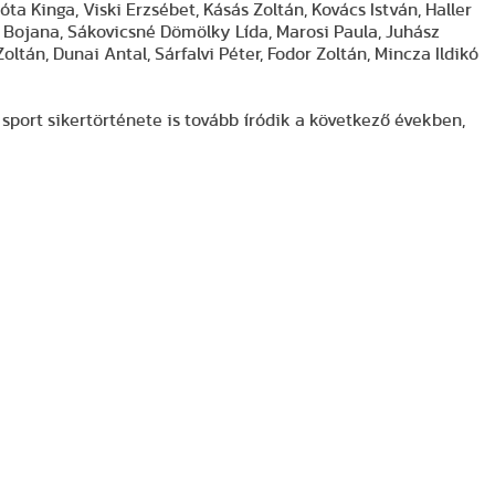
ta Kinga, Viski Erzsébet, Kásás Zoltán, Kovács István, Haller
s Bojana, Sákovicsné Dömölky Lída, Marosi Paula, Juhász
Zoltán, Dunai Antal, Sárfalvi Péter, Fodor Zoltán, Mincza Ildikó
sport sikertörténete is tovább íródik a következő években,