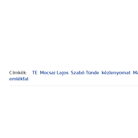
Címkék:
TE
Mocsai Lajos
Szabó Tünde
kézlenyomat
Ma
emlékfal