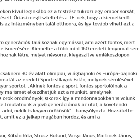
ken kívül leginkább ez a testrész tükrözi egy ember sorsát,
éseit. Óriási megtiszteltetés a TE-nek, hogy a kiemelkedő
 az intézményben talál otthonra, és így tovább viheti ezt a
ő generációk találkoznak egymással, ami azért fontos, mert
elismerésére. Kiemelte: a több mint 160 eredeti lenyomat se
t hoznak létre, melyet névsorral kiegészítve emlékoszlopon
: csaknem 30 év alatt olimpiai, világbajnoki és Európa-bajnoki
matát az eredeti Sportcsillagok Falán, melynek sérülésével
ar sportot. „Akinek fontos a sport, fontos sportolóinak a
gy ma ismét elkezdhetjük azt a munkát, amelynek
 az örök eredmények, sikerek így a mindennapokban is velünk
kell mutatnunk a jövő generációinak az utat, a követendő
 adni, nekik is legyen örökösük" - hangsúlyozta. Hozzátette:
et, amit ez a jelkép magában hordoz, és ami a
, Kőbán Rita, Strocz Botond, Varga János, Martinek János,