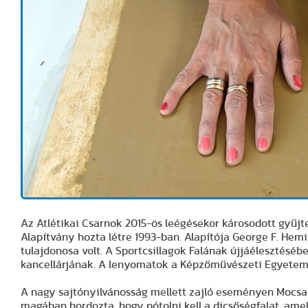
Az Atlétikai Csarnok 2015-ös leégésekor károsodott gy
Alapítvány hozta létre 1993-ban. Alapítója George F. H
tulajdonosa volt. A Sportcsillagok Falának újjáélesztéséb
kancellárjának. A lenyomatok a Képzőművészeti Egyetem r
A nagy sajtónyilvánosság mellett zajló eseményen Mocsai
magában hordozta, hogy pótolni kell a dicsőségfalat, ame