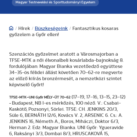
Magyar Testnevelési és Sporttudományi Egyetem
/
Hírek
/
Büszkeségeink
/
Fantasztikus kosaras
győzelem a Győr ellen!
Szenzációs győzelmet aratott a Városmajorban a
TFSE-MTK a női élvonalbeli kosárlabda-bajnokság 8.
fordulójában: Magyar Bianka vezetőedző együttese
34–35-ös félidei állást követően 70–62-re megverte
az előző kiírás bronzérmesét, a nemzetközi szintet
képviselő Győrt!
(17–19, 17–16, 13–15, 23–12)
TFSE-MTK–UNI Győr MÉLY-ÚT 70–62
Budapest, NB I-es mérkőzés, 100 néző. V.: Csabai-
-
Kaskötő, Pozsonyi, Sörlei. TFSE: CH. JENKINS 20/3,
Süle 6, BERNÁTH 12/6, Kovács V. 2, ARSENIC 6. Cs.: A.
JENKINS 16, Németh A., Boros, Miháczi, Doktor 6/3,
Herman 2. Edz: Magyar Bianka. UNI Győr: Ygueravide
6, Raksányi 3/3, Dombai 8/3, HRUSCAKOVÁ 15,