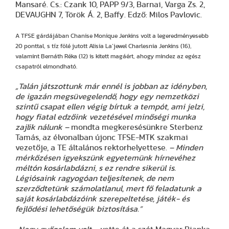
Mansaré. Cs.: Czank 10, PAPP 9/3, Barnai, Varga Zs. 2,
DEVAUGHN 7, Török Á. 2, Baffy. Edző: Milos Pavlovic.
A TFSE gárdájában Chanise Monique Jenkins volt a legeredményesebb
20 ponttal, s tíz fölé jutott Alisia La’jewel Charlesnia Jenkins (16),
valamint Bernáth Réka (12) is kitett magáért, ahogy mindez az egész
csapatról elmondható.
„Talán játszottunk már ennél is jobban az idényben,
de igazán megsüvegelendő, hogy egy nemzetközi
szintű csapat ellen végig bírtuk a tempót, ami jelzi,
hogy fiatal edzőink vezetésével minőségi munka
zajlik nálunk –
mondta megkeresésünkre Sterbenz
Tamás, az élvonalban újonc TFSE-MTK szakmai
vezetője, a TE általános rektorhelyettese.
– Minden
mérkőzésen igyekszünk egyetemünk hírnevéhez
méltón kosárlabdázni, s ez rendre sikerül is.
Légiósaink ragyogóan teljesítenek, de nem
szerződtetünk számolatlanul, mert fő feladatunk a
saját kosárlabdázóink szerepeltetése, játék- és
fejlődési lehetőségük biztosítása.”