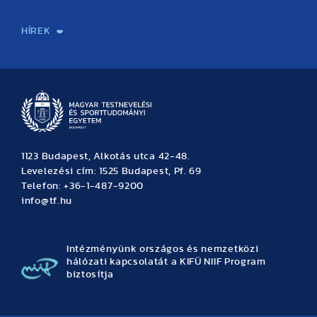
Sport-táplálkozástudományi Központ
Molekuláris Edzésélettani Kutató Központ
Doktori Iskola
Tudományos Iroda
Publikációk
TDK
Testnevelés, Sport, Tudomány
Habilitáció
Kutatásetika
OTDK
EKÖP
Nyári Egyetem
SPIRIT Olimpiai Tanulmányok Kutatási Központ
Kiváló Kutatási Infrastruktúra-hálózat
HÍREK
Hírek
Büszkeségeink
Hallgatói hírek
Tudományos hírek
TDK hírek
Pályázati hírek
TFSE hírek
Archívum
Eseménynaptár
1123 Budapest, Alkotás utca 42-48.
Levelezési cím: 1525 Budapest, Pf. 69
Telefon: +36-1-487-9200
info@tf.hu
Intézményünk országos és nemzetközi
hálózati kapcsolatát a KIFÜ NIIF Program
biztosítja