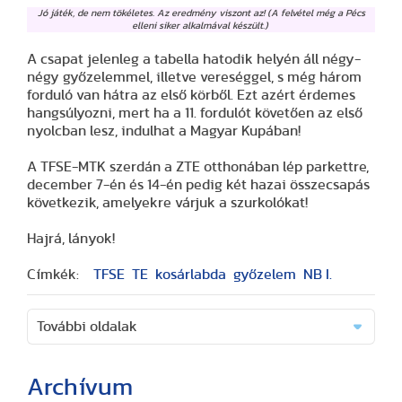
Jó játék, de nem tökéletes. Az eredmény viszont az! (A felvétel még a Pécs
elleni siker alkalmával készült.)
A csapat jelenleg a tabella hatodik helyén áll négy-
négy győzelemmel, illetve vereséggel, s még három
forduló van hátra az első körből. Ezt azért érdemes
hangsúlyozni, mert ha a 11. fordulót követően az első
nyolcban lesz, indulhat a Magyar Kupában!
A TFSE-MTK szerdán a ZTE otthonában lép parkettre,
december 7-én és 14-én pedig két hazai összecsapás
következik, amelyekre várjuk a szurkolókat!
Hajrá, lányok!
Címkék:
TFSE
TE
kosárlabda
győzelem
NB I.
További oldalak
Archívum
(2 cikk)
(3 cikk)
(3 cikk)
(17 cikk)
(20 cikk)
(29 cikk)
(15 cikk)
(20 cikk)
(7 cikk)
(18 cikk)
(24 cikk)
(16 cikk)
(25 cikk)
(9 cikk)
(2 cikk)
(51 cikk)
(46 cikk)
(36 cikk)
(8 cikk)
(41 cikk)
(28 cikk)
(1 cikk)
(1 cikk)
(14 cikk)
(2 cikk)
(1 cikk)