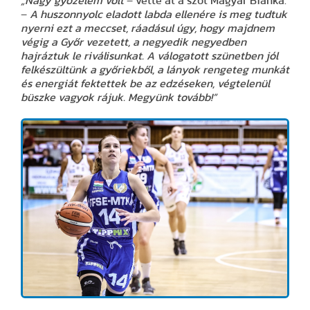
„Nagy győzelem volt
– vette át a szót Magyar Bianka.
–
A huszonnyolc eladott labda ellenére is meg tudtuk
nyerni ezt a meccset, ráadásul úgy, hogy majdnem
végig a Győr vezetett, a negyedik negyedben
hajráztuk le riválisunkat. A válogatott szünetben jól
felkészültünk a győriekből, a lányok rengeteg munkát
és energiát fektettek be az edzéseken, végtelenül
büszke vagyok rájuk. Megyünk tovább!”