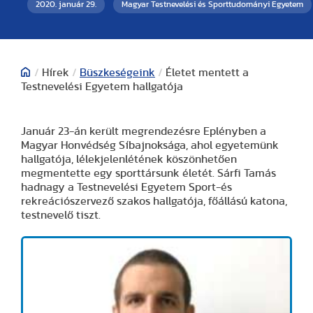
2020. január 29.
Magyar Testnevelési és Sporttudományi Egyetem
/
Hírek
/
Büszkeségeink
/
Életet mentett a
Testnevelési Egyetem hallgatója
Január 23-án került megrendezésre Eplényben a
Magyar Honvédség Síbajnoksága, ahol egyetemünk
hallgatója, lélekjelenlétének köszönhetően
megmentette egy sporttársunk életét. Sárfi Tamás
hadnagy a Testnevelési Egyetem Sport-és
rekreációszervező szakos hallgatója, főállású katona,
testnevelő tiszt.