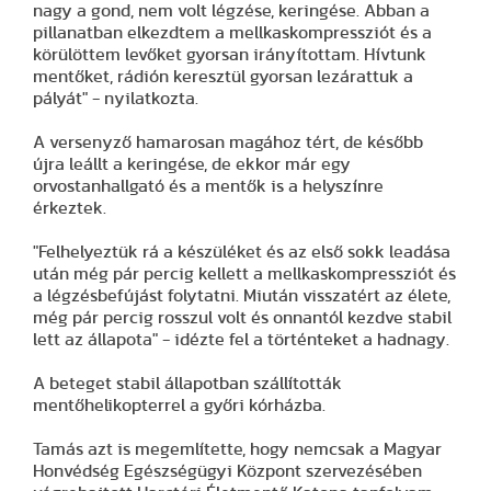
nagy a gond, nem volt légzése, keringése. Abban a
pillanatban elkezdtem a mellkaskompressziót és a
körülöttem levőket gyorsan irányítottam. Hívtunk
mentőket, rádión keresztül gyorsan lezárattuk a
pályát" - nyilatkozta.
A versenyző hamarosan magához tért, de később
újra leállt a keringése, de ekkor már egy
orvostanhallgató és a mentők is a helyszínre
érkeztek.
"Felhelyeztük rá a készüléket és az első sokk leadása
után még pár percig kellett a mellkaskompressziót és
a légzésbefújást folytatni. Miután visszatért az élete,
még pár percig rosszul volt és onnantól kezdve stabil
lett az állapota" - idézte fel a történteket a hadnagy.
A beteget stabil állapotban szállították
mentőhelikopterrel a győri kórházba.
Tamás azt is megemlítette, hogy nemcsak a Magyar
Honvédség Egészségügyi Központ szervezésében