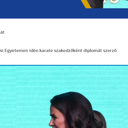
ját
lési Egyetemen idén karate szakedzőként diplomát szerző