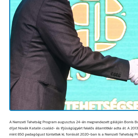
A Nemzeti Tehetség Program augusztus 24-én megrendezett gáláján Bonis Bon
díjat Novák Katalin család- és ifjúságügyért felelős államtitkár adta át. A 2
mint 850 pedagógust tüntettek ki, forrását 2020-ban is a Nemzeti Tehetség Pr