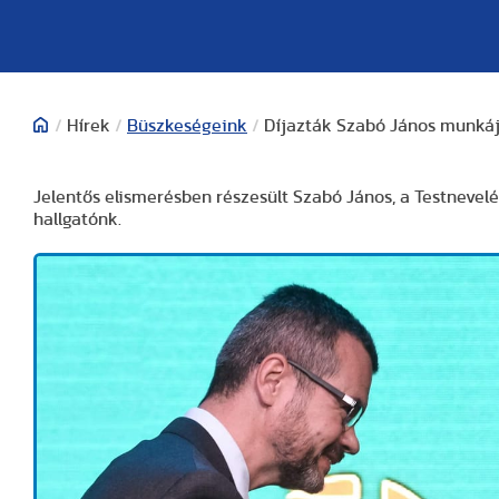
/
Hírek
/
Büszkeségeink
/
Díjazták Szabó János munká
Jelentős elismerésben részesült Szabó János, a Testneve
hallgatónk.