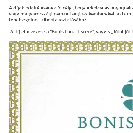
A díjak odaítélésének fő célja, hogy erkölcsi és anyagi el
vagy magyarországi nemzetiségi szakembereket, akik m
tehetségeinek kibontakoztatásához.
A díj elnevezése a "Bonis bona discere", vagyis „Jótól jó