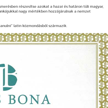
ismerésben részesítse azokat a hazai és határon túli magyar,
unkájukkal nagy mértékben hozzájárulnak a nemzet
t tanulni” latin közmondásból származik.