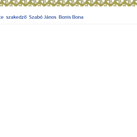
te
szakedző
Szabó János
Bonis Bona