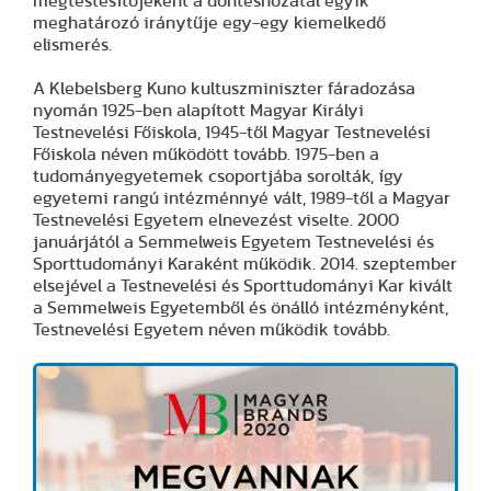
megtestesítőjeként a döntéshozatal egyik
meghatározó iránytűje egy-egy kiemelkedő
elismerés.
A Klebelsberg Kuno kultuszminiszter fáradozása
nyomán 1925-ben alapított Magyar Királyi
Testnevelési Főiskola, 1945-től Magyar Testnevelési
Főiskola néven működött tovább. 1975-ben a
tudományegyetemek csoportjába sorolták, így
egyetemi rangú intézménnyé vált, 1989-től a Magyar
Testnevelési Egyetem elnevezést viselte. 2000
januárjától a Semmelweis Egyetem Testnevelési és
Sporttudományi Karaként működik. 2014. szeptember
elsejével a Testnevelési és Sporttudományi Kar kivált
a Semmelweis Egyetemből és önálló intézményként,
Testnevelési Egyetem néven működik tovább.