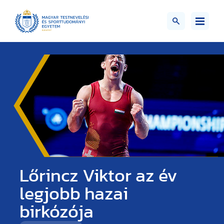
Lőrincz Viktor az év
legjobb hazai
birkózója