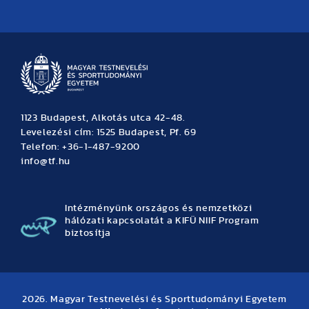
Hírek
Büszkeségeink
Hallgatói hírek
Tudományos hírek
TDK hírek
Pályázati hírek
TFSE hírek
Archívum
Eseménynaptár
1123 Budapest, Alkotás utca 42-48.
Levelezési cím: 1525 Budapest, Pf. 69
Telefon: +36-1-487-9200
info@tf.hu
Intézményünk országos és nemzetközi
hálózati kapcsolatát a KIFÜ NIIF Program
biztosítja
2026. Magyar Testnevelési és Sporttudományi Egyetem