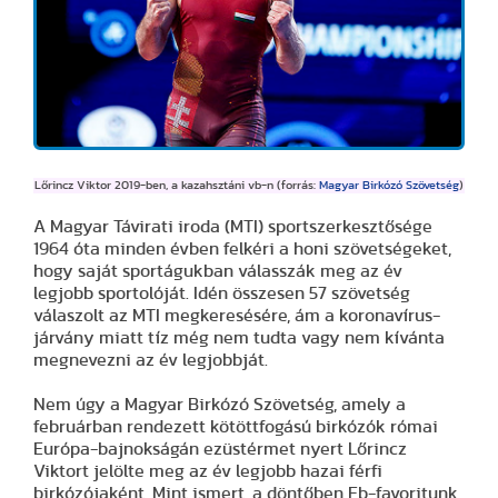
Lőrincz Viktor 2019-ben, a kazahsztáni vb-n (forrás:
Magyar Birkózó Szövetség
)
A Magyar Távirati iroda (MTI) sportszerkesztősége
1964 óta minden évben felkéri a honi szövetségeket,
hogy saját sportágukban válasszák meg az év
legjobb sportolóját. Idén összesen 57 szövetség
válaszolt az MTI megkeresésére, ám a koronavírus-
járvány miatt tíz még nem tudta vagy nem kívánta
megnevezni az év legjobbját.
Nem úgy a Magyar Birkózó Szövetség, amely a
februárban rendezett kötöttfogású birkózók római
Európa-bajnokságán ezüstérmet nyert Lőrincz
Viktort jelölte meg az év legjobb hazai férfi
birkózójaként. Mint ismert, a döntőben Eb-favoritunk