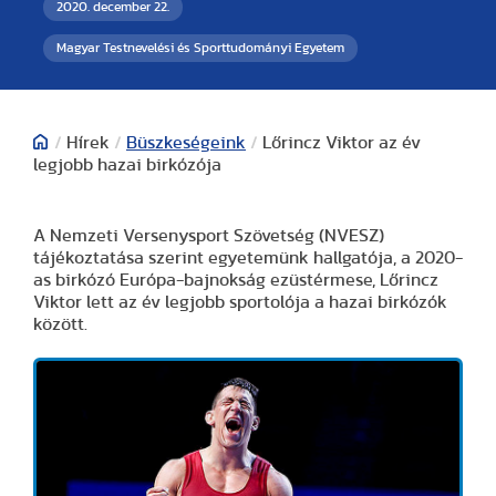
2020. december 22.
Magyar Testnevelési és Sporttudományi Egyetem
/
Hírek
/
Büszkeségeink
/
Lőrincz Viktor az év
legjobb hazai birkózója
A Nemzeti Versenysport Szövetség (NVESZ)
tájékoztatása szerint egyetemünk hallgatója, a 2020-
as birkózó Európa-bajnokság ezüstérmese, Lőrincz
Viktor lett az év legjobb sportolója a hazai birkózók
között.