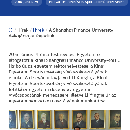
2016. június 29.
Magyar Testnevelési és Sporttudományi Egyetem
/
Hírek
/
Hírek
/
A Shanghai Finance University
delegációját fogadtuk
2016. június 14-én a Testnevelési Egyetemre
látogatott a kínai Shanghai Finance University-től LU
Haibo úr, az egyetem rektorhelyettese, a Kínai
Egyetemi Sportszövetség vívó szakosztályának
elnöke. A delegáció tagja volt LI Xinlgin, a Kínai
Egyetemi Sportszövetség vívó szakosztályának
főtitkára, egyetemi docens, az egyetem
vívócsapatának menedzsere, illetve LI Yingjie úr, az
egyetem nemzetközi osztályának munkatársa.