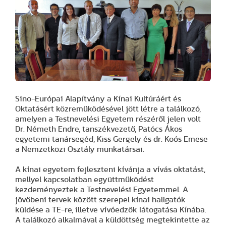
Sino-Európai Alapítvány a Kínai Kultúráért és
Oktatásért közreműködésével jött létre a találkozó,
amelyen a Testnevelési Egyetem részéről jelen volt
Dr. Németh Endre, tanszékvezető, Patócs Ákos
egyetemi tanársegéd, Kiss Gergely és dr. Koós Emese
a Nemzetközi Osztály munkatársai.
A kínai egyetem fejleszteni kívánja a vívás oktatást,
mellyel kapcsolatban együttműködést
kezdeményeztek a Testnevelési Egyetemmel. A
jövőbeni tervek között szerepel kínai hallgatók
küldése a TE-re, illetve vívóedzők látogatása Kínába.
A találkozó alkalmával a küldöttség megtekintette az