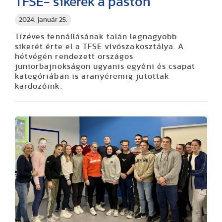
TFSE- sikerek a páston
2024. január 25.
Tízéves fennállásának talán legnagyobb
sikerét érte el a TFSE vívószakosztálya. A
hétvégén rendezett országos
juniorbajnokságon ugyanis egyéni és csapat
kategóriában is aranyéremig jutottak
kardozóink.