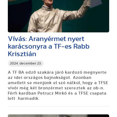
Vívás: Aranyérmet nyert
karácsonyra a TF-es Rabb
Krisztián
2024. december 23.
A TF BA edző szakára járó kardozó megnyerte
az idei országos bajnokságot. Azonban
amellett se menjünk el szó nálkül, hogy a TFSE
vívói még két bronzérmet szereztek az ob-n.
Férfi kardban Petrucz Mirkó és a TFSE csapata
lett harmadik.