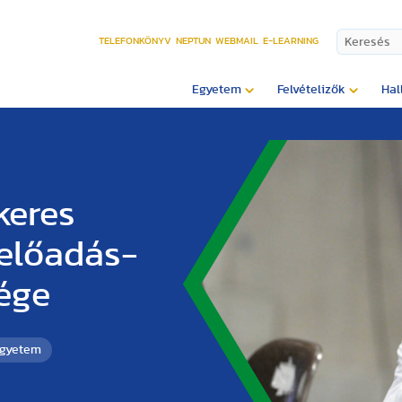
TELEFONKÖNYV
NEPTUN
WEBMAIL
E-LEARNING
Egyetem
Felvételizők
Hal
keres
 előadás-
ége
Egyetem