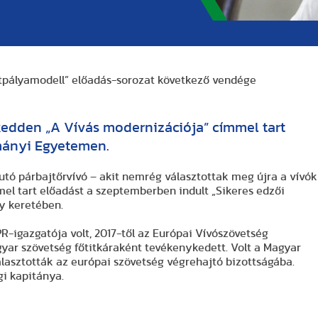
etpályamodell” előadás-sorozat következő vendége
kedden „A Vívás modernizációja” címmel tart
mányi Egyetemen.
utó párbajtőrvívó – akit nemrég választottak meg újra a vívók
el tart előadást a szeptemberben indult „Sikeres edzői
gy keretében.
-igazgatója volt, 2017-től az Európai Vívószövetség
yar szövetség főtitkáraként tevékenykedett. Volt a Magyar
lasztották az európai szövetség végrehajtó bizottságába.
gi kapitánya.