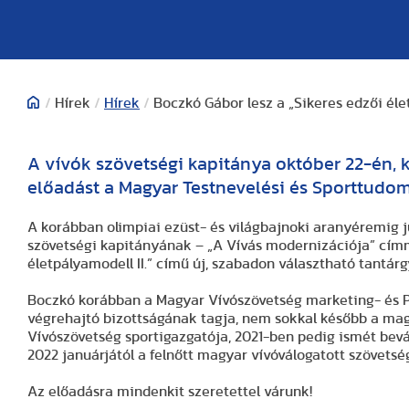
/
Hírek
/
Hírek
/
Boczkó Gábor lesz a „Sikeres edzői él
A vívók szövetségi kapitánya október 22-én, 
előadást a Magyar Testnevelési és Sporttudo
A korábban olimpiai ezüst- és világbajnoki aranyéremig j
szövetségi kapitányának – „A Vívás modernizációja” címm
életpályamodell II.” című új, szabadon választható tantár
Boczkó korábban a Magyar Vívószövetség marketing- és PR
végrehajtó bizottságának tagja, nem sokkal később a mag
Vívószövetség sportigazgatója, 2021-ben pedig ismét bevá
2022 januárjától a felnőtt magyar vívóválogatott szövetsé
Az előadásra mindenkit szeretettel várunk!