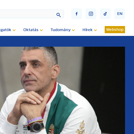
EN
Webshop
lgatók
Oktatás
Tudomány
Hírek