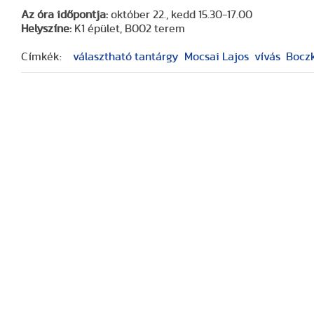
Az óra időpontja:
október 22., kedd 15.30-17.00
Helyszíne:
K1 épület, B002 terem
Címkék:
választható tantárgy
Mocsai Lajos
vívás
Bocz