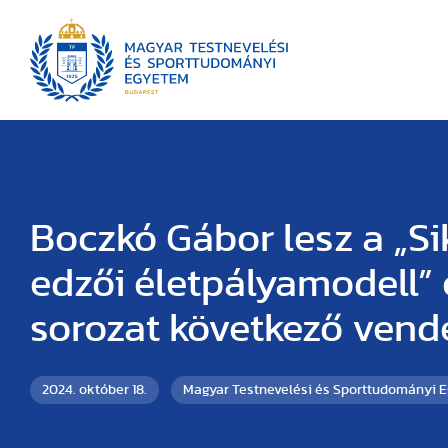
Boczkó Gábor lesz a „Si
edzői életpályamodell”
sorozat következő vend
2024. október 18.
Magyar Testnevelési és Sporttudományi 