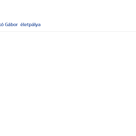
kó Gábor
életpálya