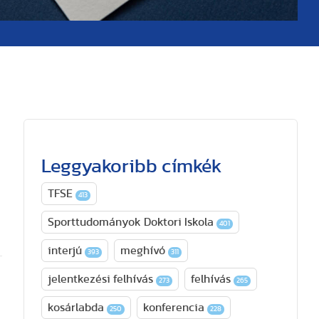
Leggyakoribb címkék
TFSE
413
Sporttudományok Doktori Iskola
401
interjú
meghívó
393
311
jelentkezési felhívás
felhívás
273
265
kosárlabda
konferencia
250
228