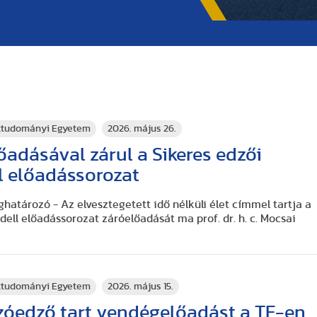
rttudományi Egyetem
2026. május 26.
őadásával zárul a Sikeres edzői
l előadássorozat
atározó - Az elvesztegetett idő nélküli élet címmel tartja a
ell előadássorozat záróelőadását ma prof. dr. h. c. Mocsai
rttudományi Egyetem
2026. május 15.
zóedző tart vendégelőadást a TF-en