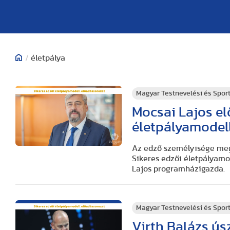
/
életpálya
Magyar Testnevelési és Spo
Mocsai Lajos el
életpályamodel
Az edző személyisége megh
Sikeres edzői életpályamod
Lajos programházigazda.
Magyar Testnevelési és Spo
Virth Balázs ús