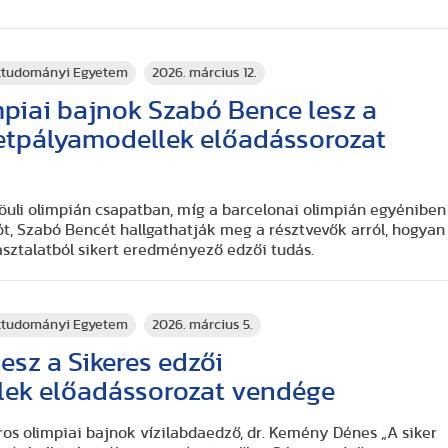
rttudományi Egyetem
2026. március 12.
mpiai bajnok Szabó Bence lesz a
letpályamodellek előadássorozat
zöuli olimpián csapatban, míg a barcelonai olimpián egyéniben
t, Szabó Bencét hallgathatják meg a résztvevők arról, hogyan
asztalatból sikert eredményező edzői tudás.
rttudományi Egyetem
2026. március 5.
sz a Sikeres edzői
lek előadássorozat vendége
os olimpiai bajnok vízilabdaedző, dr. Kemény Dénes „A siker