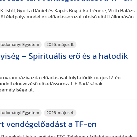
Kristóf, Gyurta Dániel és Kapás Boglárka trénere, Virth Balázs
zői életpályamodellek előadássorozat utolsó előtti állomásán.
rttudományi Egyetem
2026. május 11.
yiség – Spirituális erő és a hatodik
os programházigazda előadásával folytatódik május 12-én
modell elnevezésű előadássorozat. Előadásának
emélyisége áll.
rttudományi Egyetem
2026. május 4.
rt vendégelőadást a TF-en
a Bajnokok Ligája-győztes FTC-Telekom vízilabdacsapatának