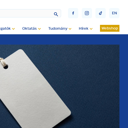
EN
Webshop
lgatók
Oktatás
Tudomány
Hírek