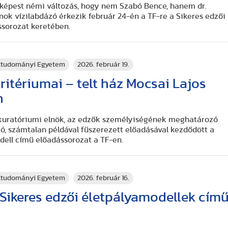
képest némi változás, hogy nem Szabó Bence, hanem dr.
nok vízilabdázó érkezik február 24-én a TF-re a Sikeres edzői
ssorozat keretében.
rttudományi Egyetem
2026. február 19.
ritériumai – telt ház Mocsai Lajos
n
jos kuratóriumi elnök, az edzők személyiségének meghatározó
tó, számtalan példával fűszerezett előadásával kezdődött a
dell című előadássorozat a TF-en.
rttudományi Egyetem
2026. február 16.
 Sikeres edzői életpályamodellek cím