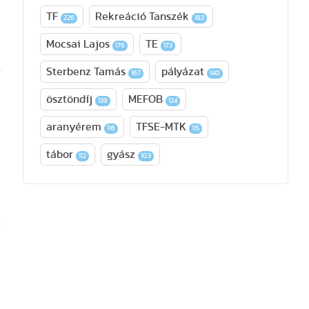
TF
Rekreáció Tanszék
226
183
Mocsai Lajos
TE
176
173
Sterbenz Tamás
pályázat
167
140
ösztöndíj
MEFOB
139
124
aranyérem
TFSE-MTK
116
115
tábor
gyász
112
103