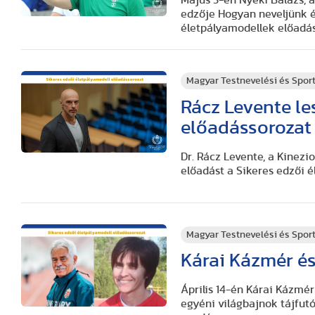
edzője Hogyan neveljünk é
életpályamodellek előadá
Magyar Testnevelési és Spo
Rácz Levente le
előadássorozat 
Dr. Rácz Levente, a Kinezi
előadást a Sikeres edzői 
Magyar Testnevelési és Spo
Kárai Kázmér és
Április 14-én Kárai Kázmé
egyéni világbajnok tájfut