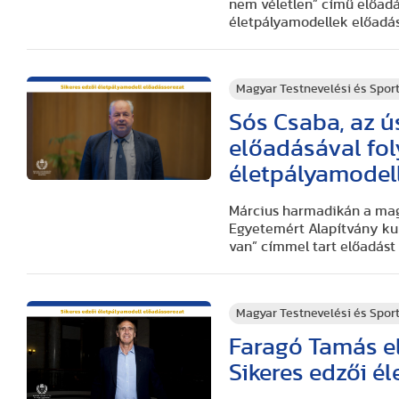
nem véletlen” című előadá
életpályamodellek előadá
Magyar Testnevelési és Spo
Sós Csaba, az ú
előadásával fol
életpályamodel
Március harmadikán a magy
Egyetemért Alapítvány kur
van” címmel tart előadást
Magyar Testnevelési és Spo
Faragó Tamás e
Sikeres edzői é