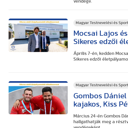
vendége.
Magyar Testnevelési és Spo
Mocsai Lajos és
Sikeres edzői é
Április 7-én, kedden Mocs
Sikeres edzői életpályamo
Magyar Testnevelési és Spo
Gombos Dániel é
kajakos, Kiss Pé
Március 24-én Gombos Dáni
hallgathatják meg a részt
vendégeként.