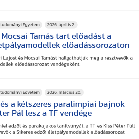
rttudományi Egyetem
2026. április 2.
 Mocsai Tamás tart előadást a
letpályamodellek előadássorozaton
ai Lajost és Mocsai Tamást hallgathatják meg a résztvevők a
dellek előadássorozat vendégeként.
rttudományi Egyetem
2026. március 20.
s a kétszeres paralimpiai bajnok
ter Pál lesz a TF vendége
el edzőt és parakajakos tanítványát, a TF-es Kiss Péter Pált
vevők a Sikeres edzői életpályamodellek előadássorozat