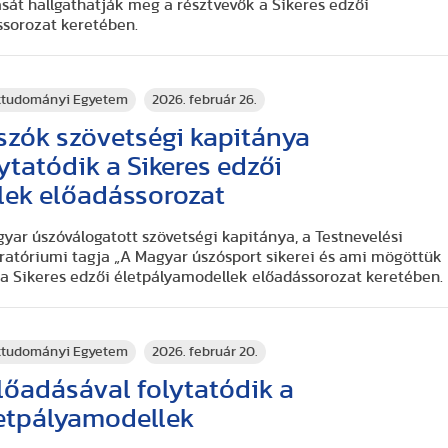
sát hallgathatják meg a résztvevők a Sikeres edzői
ssorozat keretében.
rttudományi Egyetem
2026. február 26.
szók szövetségi kapitánya
ytatódik a Sikeres edzői
lek előadássorozat
ar úszóválogatott szövetségi kapitánya, a Testnevelési
atóriumi tagja „A Magyar úszósport sikerei és ami mögöttük
 a Sikeres edzői életpályamodellek előadássorozat keretében.
rttudományi Egyetem
2026. február 20.
lőadásával folytatódik a
letpályamodellek