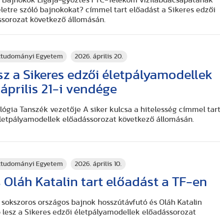
letre szóló bajnokokat? címmel tart előadást a Sikeres edzői
ssorozat következő állomásán.
rttudományi Egyetem
2026. április 20.
sz a Sikeres edzői életpályamodellek
április 21-i vendége
ológia Tanszék vezetője A siker kulcsa a hitelesség címmel tar
életpályamodellek előadássorozat következő állomásán.
rttudományi Egyetem
2026. április 10.
 Oláh Katalin tart előadást a TF-en
r sokszoros országos bajnok hosszútávfutó és Oláh Katalin
ó lesz a Sikeres edzői életpályamodellek előadássorozat