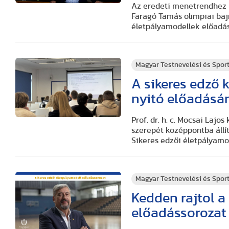
Az eredeti menetrendhez 
Faragó Tamás olimpiai baj
életpályamodellek előadá
Magyar Testnevelési és Spo
A sikeres edző k
nyitó előadásá
Prof. dr. h. c. Mocsai La
szerepét középpontba állí
Sikeres edzői életpályamo
Magyar Testnevelési és Spo
Kedden rajtol a
előadássorozat