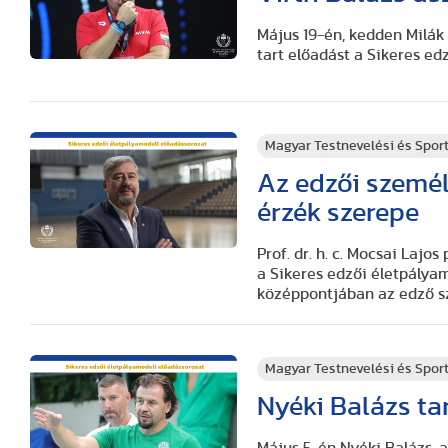
Május 19-én, kedden Milák 
tart előadást a Sikeres ed
Magyar Testnevelési és Spo
Az edzői személ
érzék szerepe
Prof. dr. h. c. Mocsai Laj
a Sikeres edzői életpálya
középpontjában az edző sz
Magyar Testnevelési és Spo
Nyéki Balázs ta
Május 5-én Nyéki Balázs, 