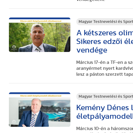
Magyar Testnevelési és Spo
A kétszeres oli
Sikeres edzői é
vendége
Március 17-én a TF-en a s
aranyérmet nyert kardvívó
lesz a páston szerzett tap
Magyar Testnevelési és Spo
Kemény Dénes le
életpályamodel
Március 10-én a háromszor