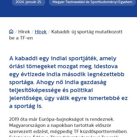
2024. január 25.
Magyar Testnevelési és Sporttudományi Egyetem
/
Hírek
/
Hírek
/
Kabaddi: új sportág mutatkozott
be a TF-en
A kabaddi egy indiai sportjáték, amely
óriási tömegeket mozgat meg, idestova
egy évtizede India második legnézettebb
sportága. Ahogy nő India gazdaság
teljesítőképessége és politikai
jelentősége, úgy válik egyre ismertebbé ez
a sportág is.
2019 óta már Európa-bajnokságot is rendeznek.
Magyarországon a napokban tartottak először
szervezett edzést, mégpedig TF küzdősporttermében.