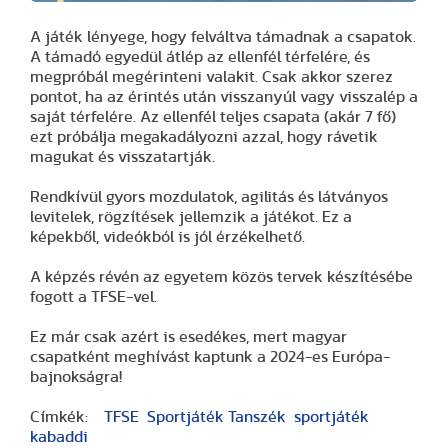
A játék lényege, hogy felváltva támadnak a csapatok.
A támadó egyedül átlép az ellenfél térfelére, és
megpróbál megérinteni valakit. Csak akkor szerez
pontot, ha az érintés után visszanyúl vagy visszalép a
saját térfelére. Az ellenfél teljes csapata (akár 7 fő)
ezt próbálja megakadályozni azzal, hogy rávetik
magukat és visszatartják.
Rendkívül gyors mozdulatok, agilitás és látványos
levitelek, rögzítések jellemzik a játékot. Ez a
képekből, videókból is jól érzékelhető.
A képzés révén az egyetem közös tervek készítésébe
fogott a TFSE-vel.
Ez már csak azért is esedékes, mert magyar
csapatként meghívást kaptunk a 2024-es Európa-
bajnokságra!
Címkék:
TFSE
Sportjáték Tanszék
sportjáték
kabaddi