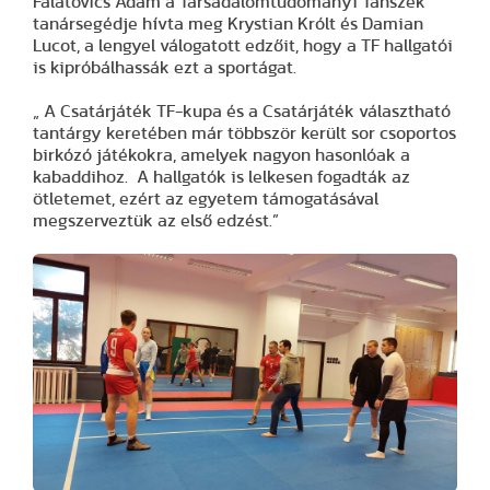
Falatovics Ádám a Társadalomtudományi Tanszék
tanársegédje hívta meg Krystian Królt és Damian
Lucot, a lengyel válogatott edzőit, hogy a TF hallgatói
is kipróbálhassák ezt a sportágat.
„ A Csatárjáték TF-kupa és a Csatárjáték választható
tantárgy keretében már többször került sor csoportos
birkózó játékokra, amelyek nagyon hasonlóak a
kabaddihoz. A hallgatók is lelkesen fogadták az
ötletemet, ezért az egyetem támogatásával
megszerveztük az első edzést.”