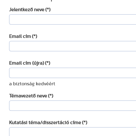
Jelentkező neve
(*)
Email cím
(*)
Email cím (újra)
(*)
a biztonság kedvéért
Témavezető neve
(*)
Kutatási téma/disszertáció címe
(*)