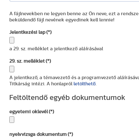
A fájlnevekben ne legyen benne az Ön neve, ezt a rendsz
beküldendő fájl nevének egyedinek kell lennie!
Jelentkezési lap
(*)
a 29. sz. melléklet a jelentkező aláírásával
29. sz. melléklet
(*)
A jelentkező, a témavezető és a programvezető aláírásával
Titkárság intézi. A honlapról
letölthető
.
Feltöltendő egyéb dokumentumok
egyetemi oklevél
(*)
nyelvvizsga dokumentum
(*)