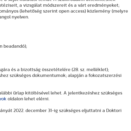
otéziseit, a vizsgálat módszereit és a várt eredményeket;
udományos (lehetőség szerint open access) közlemény (melyre
angol nyelven.
n beadandó);
ra és a bizottság összetételére (28. sz. melléklet);
éshez szükséges dokumentumok; alapján a fokozatszerzési
alábbi űrlap kitöltésével lehet. A jelentkezéshez szükséges
yok
oldalon lehet elérni.
yát 2022. december 31-ig szükséges eljuttatni a Doktori