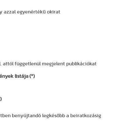
gy azzal egyenértékű okirat
. attól függetlenül megjelent publikációkat
nyek listája
(*)
)
etben benyújtandó legkésőbb a beiratkozásig