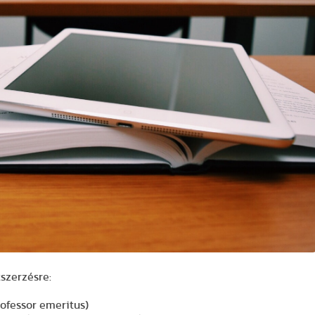
szerzésre:
rofessor emeritus)