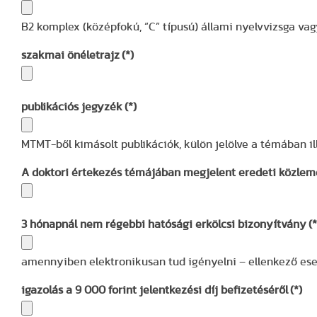
B2 komplex (középfokú, “C” típusú) állami nyelvvizsga va
szakmai önéletrajz
(*)
publikációs jegyzék
(*)
MTMT-ből kimásolt publikációk, külön jelölve a témában ill
A doktori értekezés témájában megjelent eredeti közlemé
3 hónapnál nem régebbi hatósági erkölcsi bizonyítvány
(*
amennyiben elektronikusan tud igényelni – ellenkező es
igazolás a 9 000 forint jelentkezési díj befizetéséről
(*)