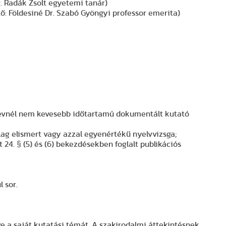
. Radák Zsolt egyetemi tanár)
: Földesiné Dr. Szabó Gyöngyi professor emerita)
 évnél nem kevesebb időtartamú dokumentált kutató
lag elismert vagy azzal egyenértékű nyelvvizsga;
 24. § (5) és (6) bekezdésekben foglalt publikációs
 sor.
ve a saját kutatási témát. A szakirodalmi áttekintésnek