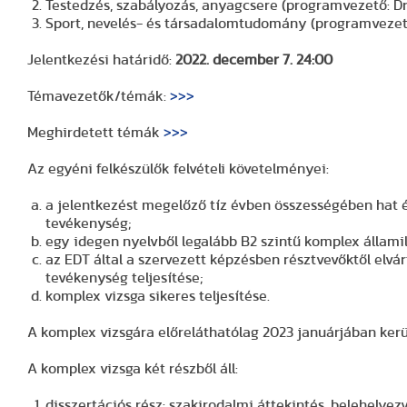
Testedzés, szabályozás, anyagcsere (programvezető: Dr
Sport, nevelés- és társadalomtudomány (programvezető
Jelentkezési határidő:
2022. december 7. 24:00
Témavezetők/témák:
>>>
Meghirdetett témák
>>>
Az egyéni felkészülők felvételi követelményei:
a jelentkezést megelőző tíz évben összességében hat
tevékenység;
egy idegen nyelvből legalább B2 szintű komplex állami
az EDT által a szervezett képzésben résztvevőktől elvárt
tevékenység teljesítése;
komplex vizsga sikeres teljesítése.
A komplex vizsgára előreláthatólag 2023 januárjában kerül
A komplex vizsga két részből áll:
disszertációs rész: szakirodalmi áttekintés, belehelyez