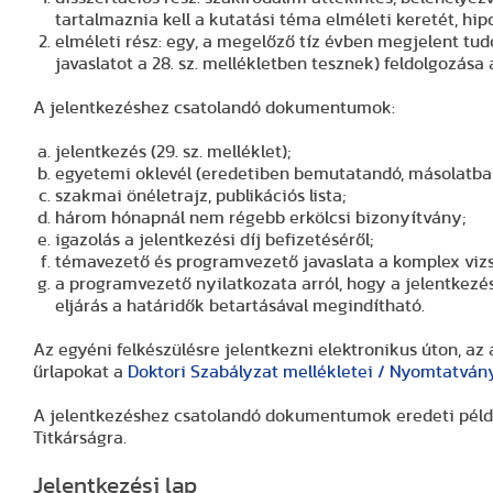
tartalmaznia kell a kutatási téma elméleti keretét, hip
elméleti rész: egy, a megelőző tíz évben megjelent t
javaslatot a 28. sz. mellékletben tesznek) feldolgozása 
A jelentkezéshez csatolandó dokumentumok:
jelentkezés (29. sz. melléklet);
egyetemi oklevél (eredetiben bemutatandó, másolatba
szakmai önéletrajz, publikációs lista;
három hónapnál nem régebb erkölcsi bizonyítvány;
igazolás a jelentkezési díj befizetéséről;
témavezető és programvezető javaslata a komplex vizsgá
a programvezető nyilatkozata arról, hogy a jelentkez
eljárás a határidők betartásával megindítható.
Az egyéni felkészülésre jelentkezni elektronikus úton, az 
űrlapokat a
Doktori Szabályzat mellékletei / Nyomtatván
A jelentkezéshez csatolandó dokumentumok eredeti példán
Titkárságra.
Jelentkezési lap