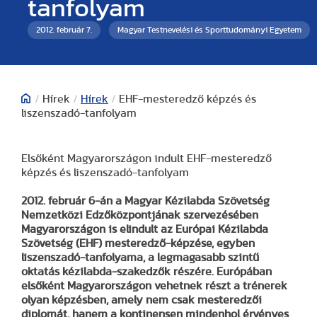
tanfolyam
2012. február 7.
Magyar Testnevelési és Sporttudományi Egyetem
/
Hírek
/
Hírek
/
EHF-mesteredző képzés és
liszenszadó-tanfolyam
Elsőként Magyarországon indult EHF-mesteredző
képzés és liszenszadó-tanfolyam
2012. február 6-án a Magyar Kézilabda Szövetség
Nemzetközi Edzőközpontjának szervezésében
Magyarországon is elindult az Európai Kézilabda
Szövetség (EHF) mesteredző-képzése, egyben
liszenszadó-tanfolyama, a legmagasabb szintű
oktatás kézilabda-szakedzők részére. Európában
elsőként Magyarországon vehetnek részt a trénerek
olyan képzésben, amely nem csak mesteredzői
diplomát, hanem a kontinensen mindenhol érvényes