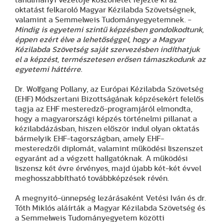
oktatást felkaroló Magyar Kézilabda Szövetségnek,
valamint a Semmelweis Tudományegyetemnek. -
Mindig is egyetemi szintű képzésben gondolkodtunk,
éppen ezért élve a lehetőséggel, hogy a Magyar
Kézilabda Szövetség saját szervezésben indíthatjuk
el a képzést, természetesen erősen támaszkodunk az
egyetemi háttérre.
Dr. Wolfgang Pollany, az Európai Kézilabda Szövetség
(EHF) Módszertani Bizottságának képzésekért felelős
tagja az EHF mesteredző-programjáról elmondta,
hogy a magyarországi képzés történelmi pillanat a
kézilabdázásban, hiszen először indul olyan oktatás
bármelyik EHF-tagországban, amely EHF-
mesteredzői diplomát, valamint működési liszenszet
egyaránt ad a végzett hallgatóknak. A működési
liszensz két évre érvényes, majd újabb két-két évvel
meghosszabbítható továbbképzések révén.
A megnyitó-ünnepség lezárásaként Vetési Iván és dr.
Tóth Miklós aláírták a Magyar Kézilabda Szövetség és
a Semmelweis Tudományegyetem közötti