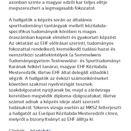
azonban szinte a magyar edzői kar teljes elitje
megszerezheti a legmagasabb fokozatot.
A hallgatók a képzés során az általános
sporttudományi tantárgyak mellett kézilabda-
specifikus tudományok körében is magas
óraszámban kapnak elméleti és gyakorlati képzést.
Az oktatást az EHF előírásai szerinti, tudományos
fokozattal rendelkező, kiemelkedő tudású hazai és
nemzetközi szaktekintélyek (a Semmelweis
Tudományegyetem Testnevelési- és Sporttudományi
Karának felkért tanárai, magyar EHF Kézilabda
Mesteredzők, illetve EHF által delegált előadók)
végzik. A hallgatók az évközi számonkéréseket
követően szakmai nyelvvizsgát tesznek,
szakdolgozatot nyújtanak be, majd a záróvizsga
keretében megvédik diploma-dolgozatukat, illetve
számot adnak a képzés ideje alatt szerzett
tudásukról. Sikeres vizsga esetén az MKSZ felterjeszti
a hallgatót az Európai Kézilabda Mesteredzői címre,
melyről a bizonyítványt az EHF állítja ki.
Címkék:
kézilabda