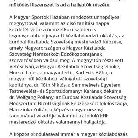
működési liszenszet is ad a hallgatók részére.
A Magyar Sportok Házában rendezett ünnepélyes
megnyitóval, valamint az első tanítási nappal
kezdetét vette a nemzetközi szinten is
legmagasabban jegyzett kézilabdaedző-oktatás, az
Európai Kézilabda Szövetség mesteredző-képzése,
amely Magyarországon a Magyar Kézilabda
Szövetség Nemzetközi Edzőközpontjának
szervezésében valósul meg. A megnyitón részt vett
Vetési Iván, a Magyar Kézilabda Szövetség elnöke,
Mocsai Lajos, a magyar férfi-, Karl Erik Bøhn, a
magyar női kézilabda-válogatott szövetségi
kapitánya, dr. Tóth Miklós, a Semmelweis Egyetem
Testnevelési- és Sporttudományi Karának dékánja,
dr. Wolfgang Pollany, az Európai Kézilabda Szövetség
Módszertani Bizottságának képzésekért felelős tagja,
Marczinka Zoltán, a képzés magyarországi
tanulmányi vezetője, valamint az induló EHF
mesteredző-oktatás valamennyi hallgatója.
A képzés elindulásával immár a magyar kézilabdázás