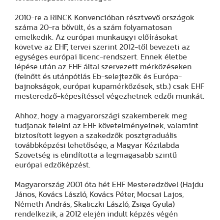
2010-re a RINCK Konvencióban résztvevő országok
száma 20-ra bővült, és a szám folyamatosan
emelkedik. Az európai munkaügyi előírásokat
követve az EHF, tervei szerint 2012-től bevezeti az
egységes európai licenc-rendszert. Ennek életbe
lépése után az EHF által szervezett mérkőzéseken
(felnőtt és utánpótlás Eb-selejtezők és Európa-
bajnokságok, európai kupamérkőzések, stb.) csak EHF
mesteredző-képesítéssel végezhetnek edzői munkát.
Ahhoz, hogy a magyarországi szakemberek meg
tudjanak felelni az EHF követelményeinek, valamint
biztosított legyen a szakedzők posztgraduális
továbbképzési lehetősége, a Magyar Kézilabda
Szövetség is elindította a legmagasabb szintű
európai edzőképzést.
Magyarország 2001 óta hét EHF Mesteredzővel (Hajdu
János, Kovács László, Kovács Péter, Mocsai Lajos,
Németh András, Skaliczki László, Zsiga Gyula)
rendelkezik, a 2012 elején indult képzés végén