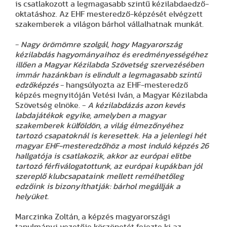
is csatlakozott a legmagasabb szintű kézilabdaedző-
oktatáshoz. Az EHF mesteredző-képzését elvégzett
szakemberek a világon bárhol vállalhatnak munkát.
-
Nagy örömömre szolgál, hogy Magyarország
kézilabdás hagyományaihoz és eredményességéhez
illően a Magyar Kézilabda Szövetség szervezésében
immár hazánkban is elindult a legmagasabb szintű
edzőképzés
- hangsúlyozta az EHF-mesteredző
képzés megnyitóján Vetési Iván, a Magyar Kézilabda
Szövetség elnöke. -
A kézilabdázás azon kevés
labdajátékok egyike, amelyben a magyar
szakemberek külföldön, a világ élmezőnyéhez
tartozó csapatoknál is keresettek. Ha a jelenlegi hét
magyar EHF-mesteredzőhöz a most induló képzés 26
hallgatója is csatlakozik, akkor az európai elitbe
tartozó férfiválogatottunk, az európai kupákban jól
szereplő klubcsapataink mellett remélhetőleg
edzőink is bizonyíthatják: bárhol megállják a
helyüket.
Marczinka Zoltán, a képzés magyarországi
tanulmányi vezetője köszönetét fejezte ki az