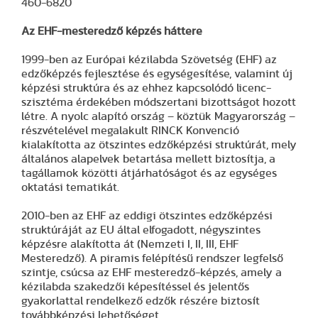
460-6820
Az EHF-mesteredző képzés háttere
1999-ben az Európai kézilabda Szövetség (EHF) az
edzőképzés fejlesztése és egységesítése, valamint új
képzési struktúra és az ehhez kapcsolódó licenc-
szisztéma érdekében módszertani bizottságot hozott
létre. A nyolc alapító ország – köztük Magyarország –
részvételével megalakult RINCK Konvenció
kialakította az ötszintes edzőképzési struktúrát, mely
általános alapelvek betartása mellett biztosítja, a
tagállamok közötti átjárhatóságot és az egységes
oktatási tematikát.
2010-ben az EHF az eddigi ötszintes edzőképzési
struktúráját az EU által elfogadott, négyszintes
képzésre alakította át (Nemzeti I, II, III, EHF
Mesteredző). A piramis felépítésű rendszer legfelső
szintje, csúcsa az EHF mesteredző-képzés, amely a
kézilabda szakedzői képesítéssel és jelentős
gyakorlattal rendelkező edzők részére biztosít
továbbképzési lehetőséget.