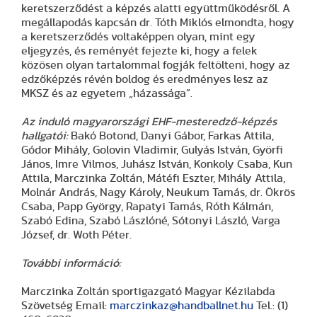
keretszerződést a képzés alatti együttműködésről. A
megállapodás kapcsán dr. Tóth Miklós elmondta, hogy
a keretszerződés voltaképpen olyan, mint egy
eljegyzés, és reményét fejezte ki, hogy a felek
közösen olyan tartalommal fogják feltölteni, hogy az
edzőképzés révén boldog és eredményes lesz az
MKSZ és az egyetem „házassága”.
Az induló magyarországi EHF-mesteredző-képzés
hallgatói:
Bakó Botond, Danyi Gábor, Farkas Attila,
Gódor Mihály, Golovin Vladimir, Gulyás István, Györfi
János, Imre Vilmos, Juhász István, Konkoly Csaba, Kun
Attila, Marczinka Zoltán, Mátéfi Eszter, Mihály Attila,
Molnár András, Nagy Károly, Neukum Tamás, dr. Ökrös
Csaba, Papp György, Rapatyi Tamás, Róth Kálmán,
Szabó Edina, Szabó Lászlóné, Sótonyi László, Varga
József, dr. Woth Péter.
További információ:
Marczinka Zoltán sportigazgató Magyar Kézilabda
Szövetség Email:
marczinkaz@handballnet.hu
Tel.: (1)