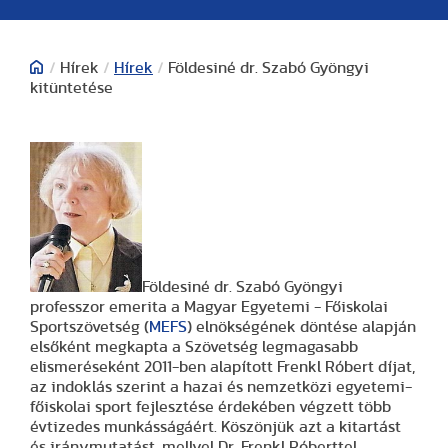
/
Hírek
/
Hírek
/
Földesiné dr. Szabó Gyöngyi
kitüntetése
Földesiné dr. Szabó Gyöngyi
professzor emerita a Magyar Egyetemi - Főiskolai
Sportszövetség (
MEFS
) elnökségének döntése alapján
elsőként megkapta a Szövetség legmagasabb
elismeréseként 2011-ben alapított Frenkl Róbert díjat,
az indoklás szerint a hazai és nemzetközi egyetemi-
főiskolai sport fejlesztése érdekében végzett több
évtizedes munkásságáért. Köszönjük azt a kitartást
és iránymutatást, mellyel Dr. Frenkl Róberttel