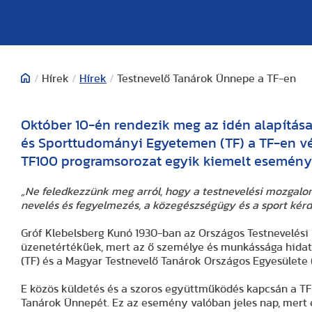
/
Hírek
/
Hírek
/
Testnevelő Tanárok Ünnepe a TF-en
Október 10-én rendezik meg az idén alapítása
és Sporttudományi Egyetemen (TF) a TF-en vé
TF100 programsorozat egyik kiemelt esemény
„Ne feledkezzünk meg arról, hogy a testnevelési mozgalo
nevelés és fegyelmezés, a közegészségügy és a sport kérd
Gróf Klebelsberg Kunó 1930-ban az Országos Testnevelési 
üzenetértékűek, mert az ő személye és munkássága hida
(TF) és a Magyar Testnevelő Tanárok Országos Egyesülete 
E közös küldetés és a szoros együttműködés kapcsán a TF
Tanárok Ünnepét. Ez az esemény valóban jeles nap, mert 