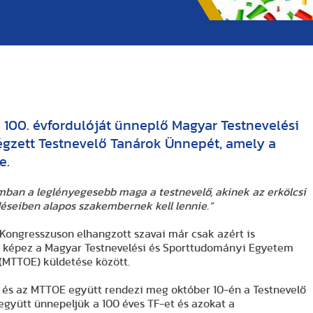
 100. évfordulóját ünneplő Magyar Testnevelési
gzett Testnevelő Tanárok Ünnepét, amely a
e.
mban a leglényegesebb maga a testnevelő, akinek az erkölcsi
éseiben alapos szakembernek kell lennie.”
Kongresszuson elhangzott szavai már csak azért is
t képez a Magyar Testnevelési és Sporttudományi Egyetem
(MTTOE) küldetése között.
 és az MTTOE együtt rendezi meg október 10-én a Testnevelő
együtt ünnepeljük a 100 éves TF-et és azokat a