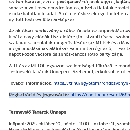
szakembereket, akik a jövő generációjának egyik „leglén
sohasem volt még ennyire fontos, mivel a fiatalok erőnléti,
elodázhatatlan feladat. A cél eléréshez elengedhetetlen a
nyitott testnevelőtanár-képzés.
Az októberi rendezvény e célok-feladatok átgondolása é
kínál a nagy elődök tiszteletére (Dr. Istvánfi Csaba-szob
szakmai kapcsolatok megerősítésére (az MTTOE és a Mag
megállapodásának aláírása), valamint a régi és új TF-es t
napot közös vacsora és zenés-táncos retro party zárja.
A TF és az MTTOE egyazon szellemiséget tükröző jelmond
Testnevelő Tanárok Ünnepére: Szellemet, erkölcsöt, erőt eg
További információk:
https://tf.hu/egyetem/rendezvenye
Regisztráció és jegyvásárlás:
https://cooltix.hu/event/6
Testnevelő Tanárok Ünnepe
Időpont:
2025. október 10., péntek 11.00 – október 11., szom
Helyszín:
Magyar Testnevelési és Sporttudományi Egyetem,