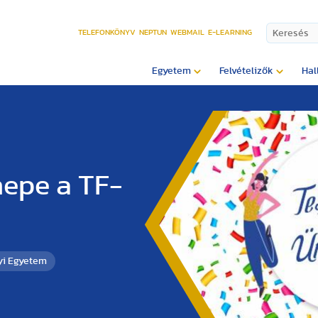
TELEFONKÖNYV
NEPTUN
WEBMAIL
E-LEARNING
Egyetem
Felvételizők
Hal
nepe a TF-
yi Egyetem