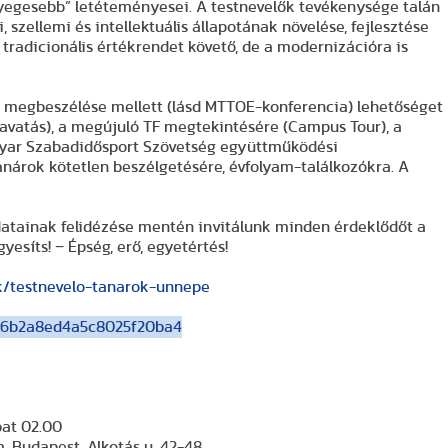
yegesebb” letéteményesei. A testnevelők tevékenysége talán
 szellemi és intellektuális állapotának növelése, fejlesztése
 tradicionális értékrendet követő, de a modernizációra is
s megbeszélése mellett (lásd MTTOE-konferencia) lehetőséget
oravatás), a megújuló TF megtekintésére (Campus Tour), a
yar Szabadidősport Szövetség együttműködési
anárok kötetlen beszélgetésére, évfolyam-találkozókra. A
atainak felidézése mentén invitálunk minden érdeklődőt a
yesíts! − Épség, erő, egyetértés!
k/testnevelo-tanarok-unnepe
8b6b2a8ed4a5c8025f20ba4
bat 02.00
 Budapest, Alkotás u. 42-48.