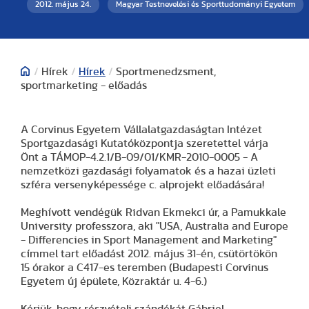
2012. május 24.
Magyar Testnevelési és Sporttudományi Egyetem
/
Hírek
/
Hírek
/
Sportmenedzsment,
sportmarketing - előadás
A Corvinus Egyetem Vállalatgazdaságtan Intézet
Sportgazdasági Kutatóközpontja szeretettel várja
Önt a TÁMOP-4.2.1/B-09/01/KMR-2010-0005 - A
nemzetközi gazdasági folyamatok és a hazai üzleti
szféra versenyképessége c. alprojekt előadására!
Meghívott vendégük Ridvan Ekmekci úr, a Pamukkale
University professzora, aki "USA, Australia and Europe
- Differencies in Sport Management and Marketing"
címmel tart előadást 2012. május 31-én, csütörtökön
15 órakor a C417-es teremben (Budapesti Corvinus
Egyetem új épülete, Közraktár u. 4-6.)
Kérjük, hogy részvételi szándékát Gábriel