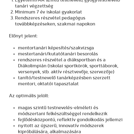
tanári végzettség
Minimum 7 év iskolai gyakorlat
Rendszeres részvétel pedagógus
továbbképzéseken, szakmai napokon
Előnyt jelent:
mentortanári képesítés/szakvizsga
mestertanári/kutatótanári besorolás
rendszeres részvétel a diáksportban és a
Diákolimpián (iskolai sportkörök, sporttáborok,
versenyek, stb. aktív résztvevője, szervezője)
tanító/testnevelő tanárképzésben szerzett
mentori, oktatói tapasztalat
Az optimális jelölt:
magas szintű testnevelés-elméleti és
módszertani felkészültséggel rendelkezik
fejlődésközpontú, reflektív gondolkodás jellemzi
nyitott az újszerű, innovatív módszerek
kipróbálására, alkalmazására