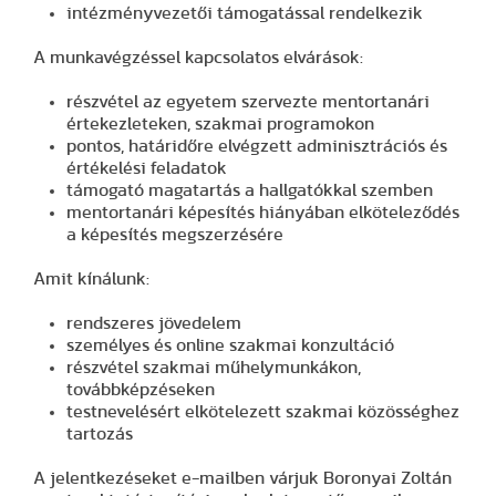
intézményvezetői támogatással rendelkezik
A munkavégzéssel kapcsolatos elvárások:
részvétel az egyetem szervezte mentortanári
értekezleteken, szakmai programokon
pontos, határidőre elvégzett adminisztrációs és
értékelési feladatok
támogató magatartás a hallgatókkal szemben
mentortanári képesítés hiányában elköteleződés
a képesítés megszerzésére
Amit kínálunk:
rendszeres jövedelem
személyes és online szakmai konzultáció
részvétel szakmai műhelymunkákon,
továbbképzéseken
testnevelésért elkötelezett szakmai közösséghez
tartozás
A jelentkezéseket e-mailben várjuk Boronyai Zoltán