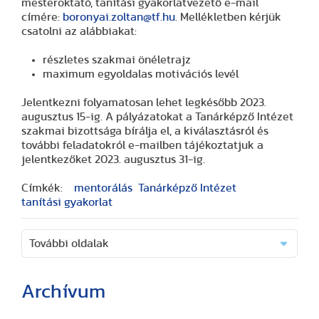
mesteroktató, tanítási gyakorlatvezető e-mail
címére:
boronyai.zoltan@tf.hu
. Mellékletben kérjük
csatolni az alábbiakat:
részletes szakmai önéletrajz
maximum egyoldalas motivációs levél
Jelentkezni folyamatosan lehet legkésőbb 2023.
augusztus 15-ig. A pályázatokat a Tanárképző Intézet
szakmai bizottsága bírálja el, a kiválasztásról és
további feladatokról e-mailben tájékoztatjuk a
jelentkezőket 2023. augusztus 31-ig.
Címkék:
mentorálás
Tanárképző Intézet
tanítási gyakorlat
További oldalak
Archívum
(2 cikk)
(3 cikk)
(3 cikk)
(17 cikk)
(20 cikk)
(29 cikk)
(15 cikk)
(20 cikk)
(7 cikk)
(18 cikk)
(24 cikk)
(16 cikk)
(25 cikk)
(9 cikk)
(2 cikk)
(51 cikk)
(46 cikk)
(36 cikk)
(8 cikk)
(41 cikk)
(28 cikk)
(1 cikk)
(1 cikk)
(14 cikk)
(2 cikk)
(1 cikk)
(29 cikk)
(1 cikk)
(1 cikk)
(2 cikk)
(1 cikk)
(3 cikk)
(25 cikk)
(40 cikk)
(48 cikk)
(19 cikk)
(17 cikk)
(13 cikk)
(42 cikk)
(41 cikk)
(33 cikk)
(33 cikk)
(24 cikk)
(1 cikk)
(60 cikk)
(60 cikk)
(56 cikk)
(71 cikk)
(37 cikk)
(1 cikk)
(26 cikk)
(2 cikk)