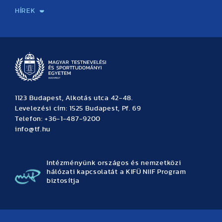
HÍREK
Hírek
Büszkeségeink
Hallgatói hírek
Tudományos hírek
TDK hírek
Pályázati hírek
TFSE hírek
Archívum
Eseménynaptár
1123 Budapest, Alkotás utca 42-48.
Levelezési cím: 1525 Budapest, Pf. 69
Telefon: +36-1-487-9200
info@tf.hu
Intézményünk országos és nemzetközi
hálózati kapcsolatát a KIFÜ NIIF Program
biztosítja