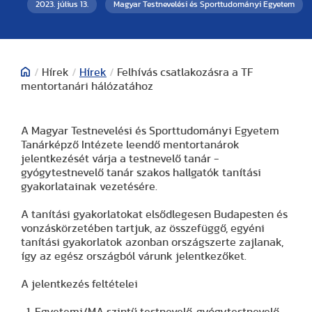
2023. július 13.
Magyar Testnevelési és Sporttudományi Egyetem
/
Hírek
/
Hírek
/
Felhívás csatlakozásra a TF
mentortanári hálózatához
A Magyar Testnevelési és Sporttudományi Egyetem
Tanárképző Intézete leendő mentortanárok
jelentkezését várja a testnevelő tanár -
gyógytestnevelő tanár szakos hallgatók tanítási
gyakorlatainak vezetésére.
A tanítási gyakorlatokat elsődlegesen Budapesten és
vonzáskörzetében tartjuk, az összefüggő, egyéni
tanítási gyakorlatok azonban országszerte zajlanak,
így az egész országból várunk jelentkezőket.
A jelentkezés feltételei
Egyetemi/MA szintű testnevelő, gyógytestnevelő