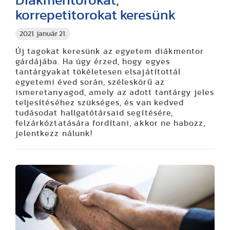
Diákmentorokat,
korrepetitorokat keresünk
2021. január 21.
Új tagokat keresünk az egyetem diákmentor
gárdájába. Ha úgy érzed, hogy egyes
tantárgyakat tökéletesen elsajátítottál
egyetemi éved során, széleskörű az
ismeretanyagod, amely az adott tantárgy jeles
teljesítéséhez szükséges, és van kedved
tudásodat hallgatótársaid segítésére,
felzárkóztatására fordítani, akkor ne habozz,
jelentkezz nálunk!