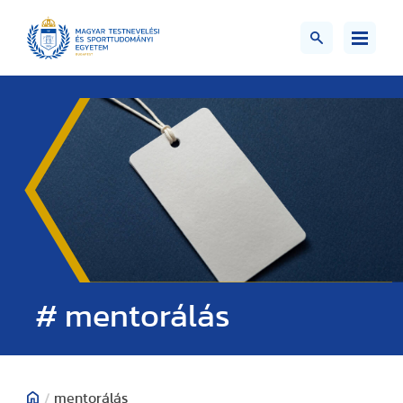
# mentorálás
/
mentorálás