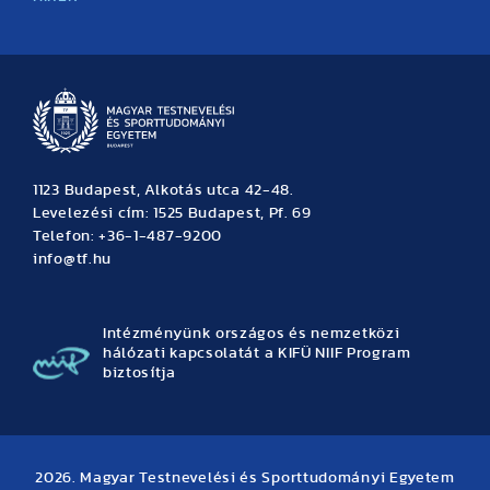
Hírek
Büszkeségeink
Hallgatói hírek
Tudományos hírek
TDK hírek
Pályázati hírek
TFSE hírek
Archívum
Eseménynaptár
1123 Budapest, Alkotás utca 42-48.
Levelezési cím: 1525 Budapest, Pf. 69
Telefon: +36-1-487-9200
info@tf.hu
Intézményünk országos és nemzetközi
hálózati kapcsolatát a KIFÜ NIIF Program
biztosítja
2026. Magyar Testnevelési és Sporttudományi Egyetem