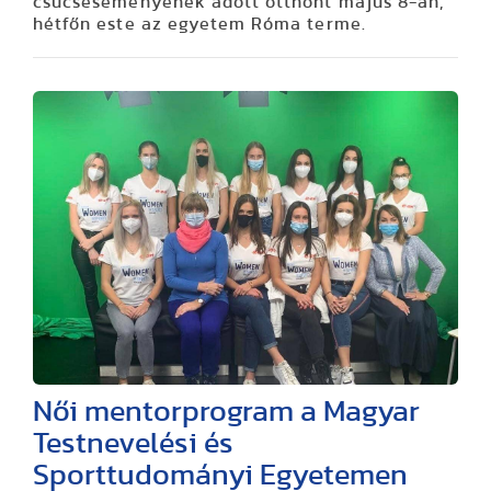
csúcseseményének adott otthont május 8-án,
hétfőn este az egyetem Róma terme.
Női mentorprogram a Magyar
Testnevelési és
Sporttudományi Egyetemen