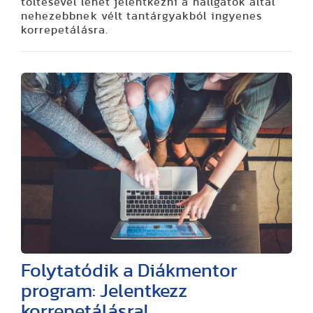
töltésével lehet jelentkezni a hallgatók által
nehezebbnek vélt tantárgyakból ingyenes
korrepetálásra.
Folytatódik a Diákmentor
program: Jelentkezz
korrepetálásra!