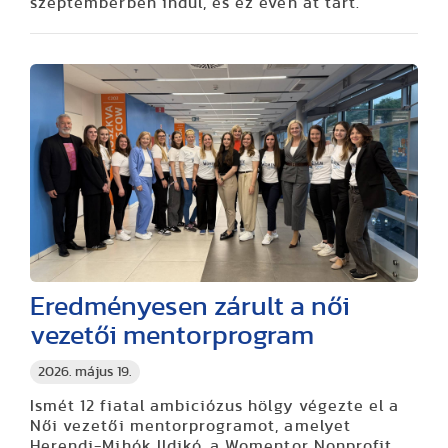
szeptemberben indul, és ez éven át tart.
Eredményesen zárult a női
vezetői mentorprogram
2026. május 19.
Ismét 12 fiatal ambiciózus hölgy végezte el a
Női vezetői mentorprogramot, amelyet
Herendi-Mihók Ildikó, a Womentor Nonprofit