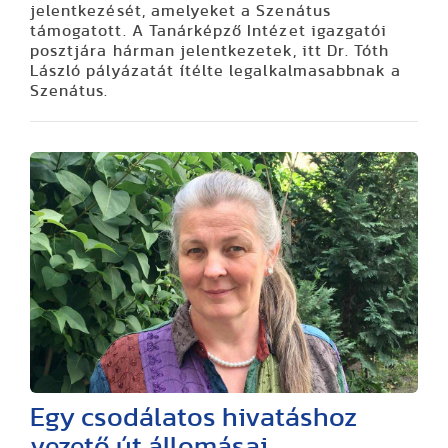
jelentkezését, amelyeket a Szenátus
támogatott. A Tanárképző Intézet igazgatói
posztjára hárman jelentkezetek, itt Dr. Tóth
László pályázatát ítélte legalkalmasabbnak a
Szenátus.
Egy csodálatos hivatáshoz
vezető út állomásai