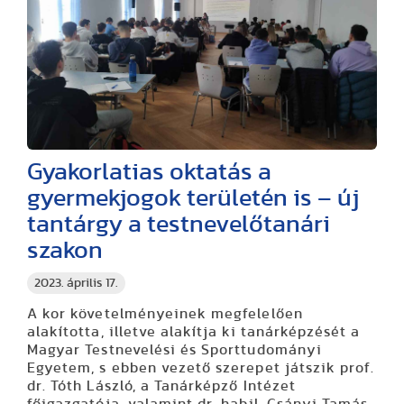
Gyakorlatias oktatás a
gyermekjogok területén is – új
tantárgy a testnevelőtanári
szakon
2023. április 17.
A kor követelményeinek megfelelően
alakította, illetve alakítja ki tanárképzését a
Magyar Testnevelési és Sporttudományi
Egyetem, s ebben vezető szerepet játszik prof.
dr. Tóth László, a Tanárképző Intézet
főigazgatója, valamint dr. habil. Csányi Tamás,