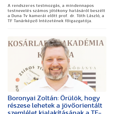
A rendszeres testmozgás, a mindennapos
testnevelés számos jótékony hatásáról beszélt
a Duna Tv kamerái előtt prof. dr. Tóth László, a
TF Tanárképző Intézetének főigazgatója.
Boronyai Zoltán: Örülök, hogy
részese lehetek a jövőorientált
szemlélet kialakításának a TF-