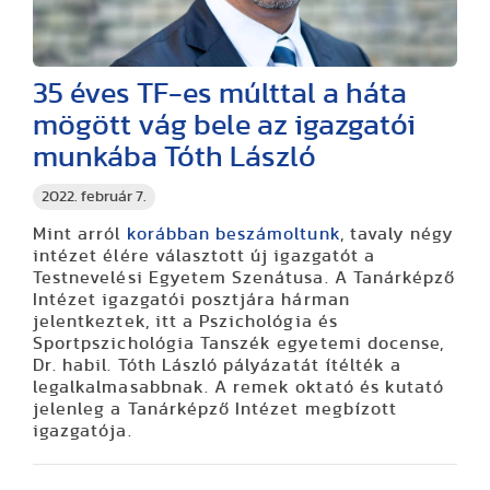
35 éves TF-es múlttal a háta
mögött vág bele az igazgatói
munkába Tóth László
2022. február 7.
Mint arról
korábban beszámoltunk
, tavaly négy
intézet élére választott új igazgatót a
Testnevelési Egyetem Szenátusa. A Tanárképző
Intézet igazgatói posztjára hárman
jelentkeztek, itt a Pszichológia és
Sportpszichológia Tanszék egyetemi docense,
Dr. habil. Tóth László pályázatát ítélték a
legalkalmasabbnak. A remek oktató és kutató
jelenleg a Tanárképző Intézet megbízott
igazgatója.