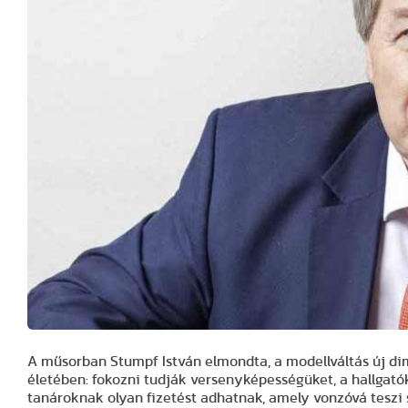
A műsorban Stumpf István elmondta, a modellváltás új d
életében: fokozni tudják versenyképességüket, a hallgatók
tanároknak olyan fizetést adhatnak, amely vonzóvá teszi 