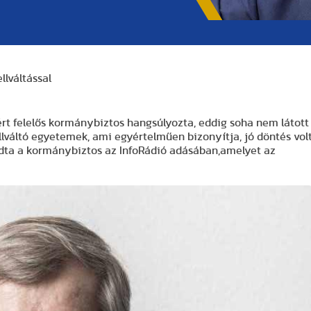
lváltással
ért felelős kormánybiztos hangsúlyozta, eddig soha nem látott
váltó egyetemek, ami egyértelműen bizonyítja, jó döntés vol
ondta a kormánybiztos az InfoRádió adásában,amelyet az