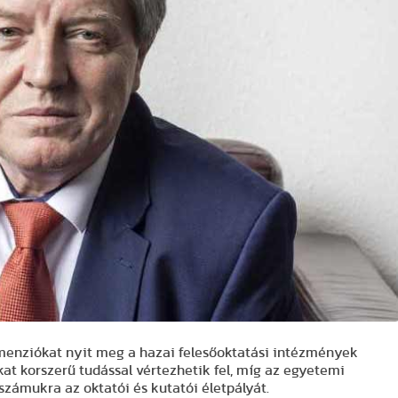
imenziókat nyit meg a hazai felesőoktatási intézmények
at korszerű tudással vértezhetik fel, míg az egyetemi
számukra az oktatói és kutatói életpályát.