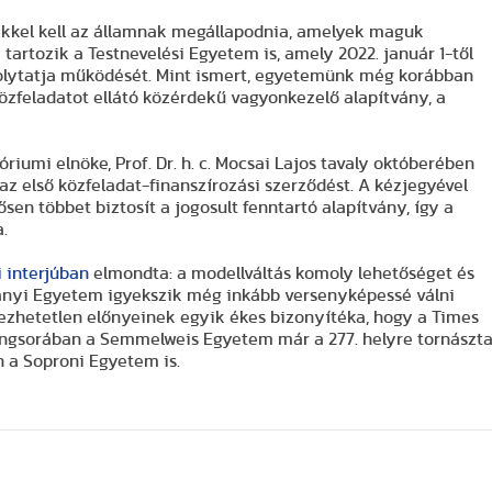
mekkel kell az államnak megállapodnia, amelyek maguk
rtozik a Testnevelési Egyetem is, amely 2022. január 1-től
olytatja működését. Mint ismert, egyetemünk még korábban
 közfeladatot ellátó közérdekű vagyonkezelő alapítvány, a
óriumi elnöke, Prof. Dr. h. c. Mocsai Lajos tavaly októberében
az első közfeladat-finanszírozási szerződést. A kézjegyével
sen többet biztosít a jogosult fenntartó alapítvány, így a
.
 interjúban
elmondta: a modellváltás komoly lehetőséget és
mányi Egyetem igyekszik még inkább versenyképessé válni
ezhetetlen előnyeinek egyik ékes bizonyítéka, hogy a Times
rangsorában a Semmelweis Egyetem már a 277. helyre tornászt
an a Soproni Egyetem is.