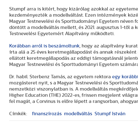
Stumpf arra is kitért, hogy kizárólag azokkal az egyete
kezdeményezték a modellváltást. Ezen intézmények közé ta
Magyar Testnevelési és Sporttudományi Egyetem néven f
döntött a modellváltás mellett, és 2021. augusztus 1-től a
Testnevelési Egyetemért Alapítvány működteti.
Korábban arról is beszámoltunk
, hogy az alapítvány kurat
írta alá a 25 éves keretmegállapodást és annak részeként 
ellátott keretmegállapodás az eddigi támogatásnál jelentő
Magyar Testnevelési és Sporttudományi Egyetem számára
Dr. habil. Sterbenz Tamás, az egyetem rektora
egy korábbi
mozgásteret nyit, s a Magyar Testnevelési és Sporttudo
nemzetközi viszonylatban is. A modellváltás megkérdőjel
Higher Education (THE) 2022-es, frissen megjelent világ
fel magát, a Corvinus is előre lépett a rangsorban, ahogy
Címkék:
finanszírozás
modellváltás
Stumpf István