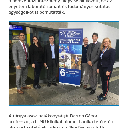
a nemzetközi intézményi képviselők között, de az
egyetem laboratóriumait és tudományos kutatási
egységeiket is bemutatták.
A tárgyalások hatékonyságát Barton Gábor
professzor, a LJMU klinikai biomechanika területén
elismert kutató aktív közreműködése segítette,