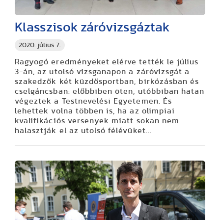
Klasszisok záróvizsgáztak
2020. július 7.
Ragyogó eredményeket elérve tették le július
3-án, az utolsó vizsganapon a záróvizsgát a
szakedzők két küzdősportban, birkózásban és
cselgáncsban: előbbiben öten, utóbbiban hatan
végeztek a Testnevelési Egyetemen. És
lehettek volna többen is, ha az olimpiai
kvalifikációs versenyek miatt sokan nem
halasztják el az utolsó félévüket...