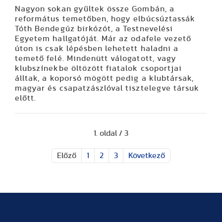
Nagyon sokan gyűltek össze Gombán, a
református temetőben, hogy elbúcsúztassák
Tóth Bendegúz birkózót, a Testnevelési
Egyetem hallgatóját. Már az odafele vezető
úton is csak lépésben lehetett haladni a
temető felé. Mindenütt válogatott, vagy
klubszínekbe öltözött fiatalok csoportjai
álltak, a koporsó mögött pedig a klubtársak,
magyar és csapatzászlóval tisztelegve társuk
előtt.
1. oldal / 3
Előző
1
2
3
Következő