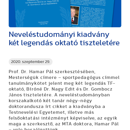
Neveléstudományi kiadvány
két legendás oktató tiszteletére
2020. szeptember 29.
Prof. Dr. Hamar Pál szerkesztésében,
Mesterségük címere – sportpedagógus címmel
tanulmánykötet jelent meg két legendás TF-
oktató, Bíróné Dr. Nagy Edit és Dr. Gombocz
János tiszteletére. A neveléstudományban
korszakalkotó két tanár négy-négy
doktorandusza írt cikket a kiadványba a
Testnevelési Egyetemet, illetve más
felsőoktatási intézményt képviselve, az egyik
maga a szerkesztő, az MTA doktora, Hamar Pál
– vele beszélgettünk.