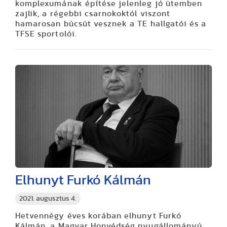
komplexumának építése jelenleg jó ütemben
zajlik, a régebbi csarnokoktól viszont
hamarosan búcsút vesznek a TE hallgatói és a
TFSE sportolói.
Elhunyt Furkó Kálmán
2021. augusztus 4.
Hetvennégy éves korában elhunyt Furkó
Kálmán, a Magyar Honvédség nyugállományú