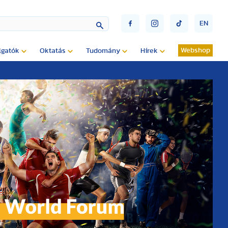
EN
Webshop
lgatók
Oktatás
Tudomány
Hírek