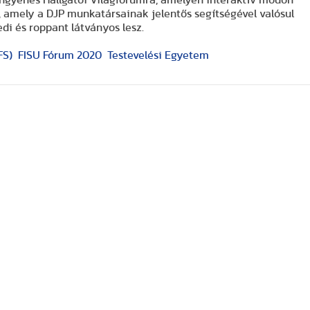
 ingyenes Hallgatói Világfórumra, amelyen interaktív módon
, amely a DJP munkatársainak jelentős segítségével valósul
edi és roppant látványos lesz.
FS)
FISU Fórum 2020
Testevelési Egyetem