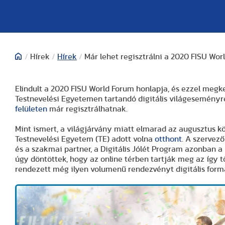
/
Hírek
/
Hírek
/
Már lehet regisztrálni a 2020 FISU Wor
Elindult a 2020 FISU World Forum honlapja, és ezzel megkez
Testnevelési Egyetemen tartandó digitális világeseményre
felületen
már regisztrálhatnak.
Mint ismert, a világjárvány miatt elmarad az augusztus k
Testnevelési Egyetem (TE) adott volna
otthont
. A szervez
és a szakmai partner, a Digitális Jólét Program azonban
úgy döntöttek, hogy az online térben tartják meg az így 
rendezett még ilyen volumenű rendezvényt digitális form