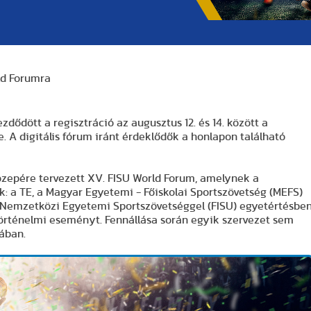
ld Forumra
dődött a regisztráció az augusztus 12. és 14. között a
. A digitális fórum iránt érdeklődők a honlapon található
özepére tervezett XV. FISU World Forum, amelynek a
ők: a TE, a Magyar Egyetemi - Főiskolai Sportszövetség (MEFS)
 a Nemzetközi Egyetemi Sportszövetséggel (FISU) egyetértésbe
történelmi eseményt. Fennállása során egyik szervezet sem
ában.