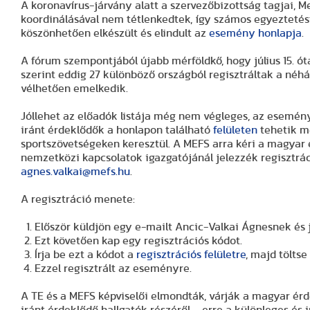
A koronavírus-járvány alatt a szervezőbizottság tagjai, 
koordinálásával nem tétlenkedtek, így számos egyezteté
köszönhetően elkészült és elindult az
esemény honlapja
.
A fórum szempontjából újabb mérföldkő, hogy július 15. ó
szerint eddig 27 különböző országból regisztráltak a néh
vélhetően emelkedik.
Jóllehet az előadók listája még nem végleges, az esemény p
iránt érdeklődők a honlapon található
felületen
tehetik m
sportszövetségeken keresztül. A MEFS arra kéri a magyar 
nemzetközi kapcsolatok igazgatójánál jelezzék regisztrá
agnes.valkai@mefs.hu
.
A regisztráció menete:
Először küldjön egy e-mailt Ancic-Valkai Ágnesnek és 
Ezt követően kap egy regisztrációs kódot.
Írja be ezt a kódot a
regisztrációs felületre
, majd töltse
Ezzel regisztrált az eseményre.
A TE és a MEFS képviselői elmondták, várják a magyar ér