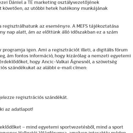
Mezei Dániel a TE marketing osztályvezetőjének
st követően, az utóbbi hetek hatékony munkájának
ta regisztrálhatunk az eseményre. A MEFS tájékoztatása
ány nap alatt, ám az előttünk álló időszakban ez a szám
rogramja igen. Ami a regisztrációt illeti, a digitális fórum
eg, ám fontos információ, hogy kizárólag a nemzeti egyetemi
érdeklődőket, hogy Ancic-Valkai Ágnesnél, a szövetség
ciós szándékukat az alábbi e-mail címen:
jelezze regisztrációs szándékát.
 ki az adatlapot!
deklődőket – mind egyetemi sportvezetésből, mind a sport