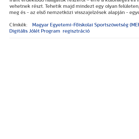
iránt érdeklődő hallgatók részéről – erre a különleges és
vehetnek részt. Tehetik majd mindezt egy olyan felületen
meg és - az első nemzetközi visszajelzések alapján - egy
Címkék:
Magyar Egyetemi-Főiskolai Sportszövetség (ME
Digitális Jólét Program
regisztráció