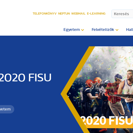
TELEFONKÖNYV
NEPTUN
WEBMAIL
E-LEARNING
Egyetem
Felvételizők
Hal
 2020 FISU
gyetem