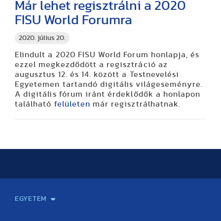
Már lehet regisztrálni a 2020
FISU World Forumra
2020. július 20.
Elindult a 2020 FISU World Forum honlapja, és
ezzel megkezdődött a regisztráció az
augusztus 12. és 14. között a Testnevelési
Egyetemen tartandó digitális világeseményre.
A digitális fórum iránt érdeklődők a honlapon
található
felületen
már regisztrálhatnak.
EGYETEM
Kapcsolat
Elektronikus ügyintézés
Rektori köszöntő
Bemutatkozás, történet
Közérdekű adatok
Szervezeti felépítés
Testnevelési Egyetemért Alapítvány
Vezetők
Szenátus
Dokumentumok
Minőségbiztosítás
Dr. Koltai Jenő Sportközpont
Díjak, kitüntetések
Az egyetem testületei
Nemzetközi kapcsolatok
Könyvtár és Levéltár
Állásajánlatok
Alumni és Karrier Iroda
Partnerek
Projektek
Arculat
Rendezvények
Healthy Campus
TF Gym
Sportmedicina Központ
TF Nyári Táborok