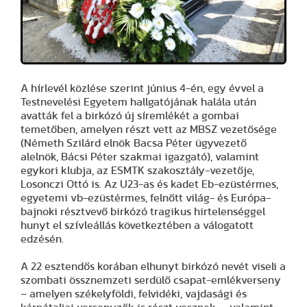
A hírlevél közlése szerint június 4-én, egy évvel a
Testnevelési Egyetem hallgatójának halála után
avatták fel a birkózó új síremlékét a gombai
temetőben, amelyen részt vett az MBSZ vezetősége
(Németh Szilárd elnök Bacsa Péter ügyvezető
alelnök, Bácsi Péter szakmai igazgató), valamint
egykori klubja, az ESMTK szakosztály-vezetője,
Losonczi Ottó is. Az U23-as és kadet Eb-ezüstérmes,
egyetemi vb-ezüstérmes, felnőtt világ- és Európa-
bajnoki résztvevő birkózó tragikus hirtelenséggel
hunyt el szívleállás következtében a válogatott
edzésén.
A 22 esztendős korában elhunyt birkózó nevét viseli a
szombati össznemzeti serdülő csapat-emlékverseny
– amelyen székelyföldi, felvidéki, vajdasági és