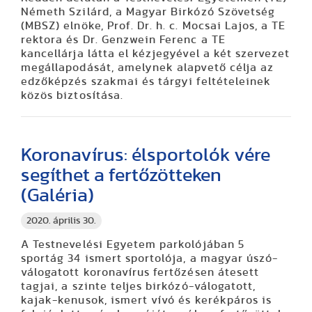
Németh Szilárd, a Magyar Birkózó Szövetség
(MBSZ) elnöke, Prof. Dr. h. c. Mocsai Lajos, a TE
rektora és Dr. Genzwein Ferenc a TE
kancellárja látta el kézjegyével a két szervezet
megállapodását, amelynek alapvető célja az
edzőképzés szakmai és tárgyi feltételeinek
közös biztosítása.
Koronavírus: élsportolók vére
segíthet a fertőzötteken
(Galéria)
2020. április 30.
A Testnevelési Egyetem parkolójában 5
sportág 34 ismert sportolója, a magyar úszó-
válogatott koronavírus fertőzésen átesett
tagjai, a szinte teljes birkózó-válogatott,
kajak-kenusok, ismert vívó és kerékpáros is