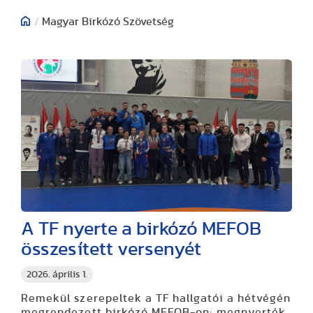
/
Magyar Birkózó Szövetség
A TF nyerte a birkózó MEFOB
összesített versenyét
2026. április 1.
Remekül szerepeltek a TF hallgatói a hétvégén
megrendezett birkózó MEFOB-on: megnyerték