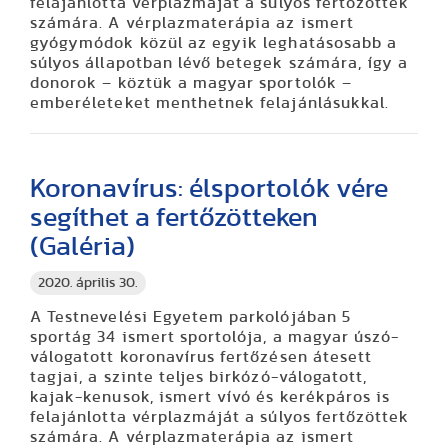
felajánlotta vérplazmáját a súlyos fertőzöttek
számára. A vérplazmaterápia az ismert
gyógymódok közül az egyik leghatásosabb a
súlyos állapotban lévő betegek számára, így a
donorok – köztük a magyar sportolók –
emberéleteket menthetnek felajánlásukkal.
Koronavírus: élsportolók vére
segíthet a fertőzötteken
(Galéria)
2020. április 30.
A Testnevelési Egyetem parkolójában 5
sportág 34 ismert sportolója, a magyar úszó-
válogatott koronavírus fertőzésen átesett
tagjai, a szinte teljes birkózó-válogatott,
kajak-kenusok, ismert vívó és kerékpáros is
felajánlotta vérplazmáját a súlyos fertőzöttek
számára. A vérplazmaterápia az ismert