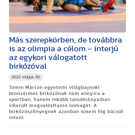
Más szerepkörben, de továbbra
is az olimpia a célom – interjú
az egykori válogatott
birkózóval
2023. május 30.
Tomin Márton egyetemi világbajnoki
bronzérmes birkózónak nem annyira a
sportban, hanem inkább tanulmányaiban
sikerült megvalósítania önmagát. A
birkózószőnyegnek azonban sosem fog búcsút
inteni.