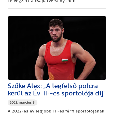
TF végzett a csapatverseny élén.
Szőke Alex: „A legfelső polcra
kerül az Év TF-es sportolója díj”
2023. március 8.
A 2022-es év legjobb TF-es férfi sportolójának