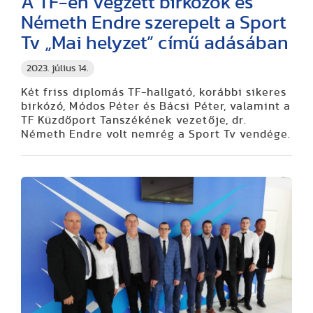
A TF-en végzett birkózók és
Németh Endre szerepelt a Sport
Tv „Mai helyzet” című adásában
2023. július 14.
Két friss diplomás TF-hallgató, korábbi sikeres
birkózó, Módos Péter és Bácsi Péter, valamint a
TF Küzdőport Tanszékének vezetője, dr.
Németh Endre volt nemrég a Sport Tv vendége.