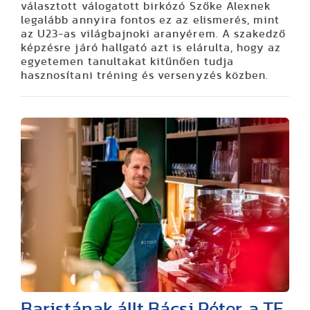
választott válogatott birkózó Szőke Alexnek
legalább annyira fontos ez az elismerés, mint
az U23-as világbajnoki aranyérem. A szakedző
képzésre járó hallgató azt is elárulta, hogy az
egyetemen tanultakat kitűnően tudja
hasznosítani tréning és versenyzés közben.
Baristának állt Bácsi Péter, a TF