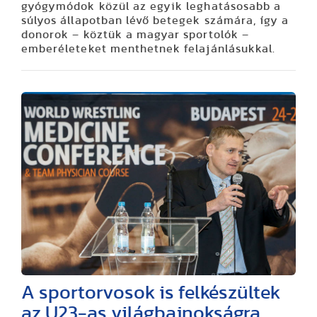
gyógymódok közül az egyik leghatásosabb a
súlyos állapotban lévő betegek számára, így a
donorok – köztük a magyar sportolók –
emberéleteket menthetnek felajánlásukkal.
A sportorvosok is felkészültek
az U23-as világbajnokságra