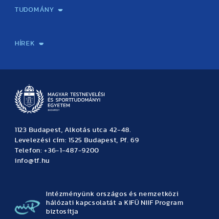
TUDOMÁNY
Sport-táplálkozástudományi Központ
Molekuláris Edzésélettani Kutató Központ
Doktori Iskola
Tudományos Iroda
Publikációk
TDK
Testnevelés, Sport, Tudomány
Habilitáció
Kutatásetika
OTDK
EKÖP
Nyári Egyetem
SPIRIT Olimpiai Tanulmányok Kutatási Központ
Kiváló Kutatási Infrastruktúra-hálózat
HÍREK
Hírek
Büszkeségeink
Hallgatói hírek
Tudományos hírek
TDK hírek
Pályázati hírek
TFSE hírek
Archívum
Eseménynaptár
1123 Budapest, Alkotás utca 42-48.
Levelezési cím: 1525 Budapest, Pf. 69
Telefon: +36-1-487-9200
info@tf.hu
Intézményünk országos és nemzetközi
hálózati kapcsolatát a KIFÜ NIIF Program
biztosítja