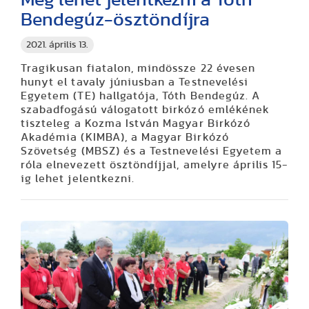
Bendegúz-ösztöndíjra
2021. április 13.
Tragikusan fiatalon, mindössze 22 évesen
hunyt el tavaly júniusban a Testnevelési
Egyetem (TE) hallgatója, Tóth Bendegúz. A
szabadfogású válogatott birkózó emlékének
tiszteleg a Kozma István Magyar Birkózó
Akadémia (KIMBA), a Magyar Birkózó
Szövetség (MBSZ) és a Testnevelési Egyetem a
róla elnevezett ösztöndíjjal, amelyre április 15-
ig lehet jelentkezni.