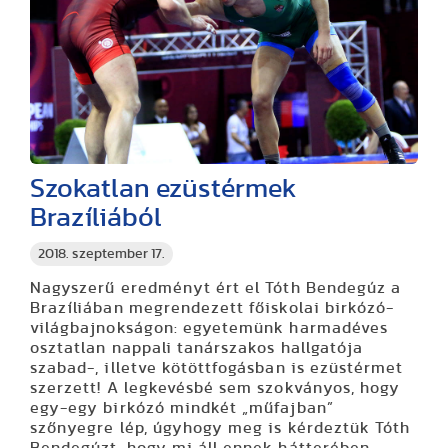
Szokatlan ezüstérmek
Brazíliából
2018. szeptember 17.
Nagyszerű eredményt ért el Tóth Bendegúz a
Brazíliában megrendezett főiskolai birkózó-
világbajnokságon: egyetemünk harmadéves
osztatlan nappali tanárszakos hallgatója
szabad-, illetve kötöttfogásban is ezüstérmet
szerzett! A legkevésbé sem szokványos, hogy
egy-egy birkózó mindkét „műfajban”
szőnyegre lép, úgyhogy meg is kérdeztük Tóth