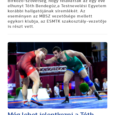
Birkózó-szövetség, hogy felavatták az egy éve
elhunyt Tóth Bendegúz,a Testnevelési Egyetem
korábbi hallgatójának síremlékét. Az
eseményen az MBSZ vezetősége mellett
egykori klubja, az ESMTK szakosztály-vezetője
is részt vett.
Még lehet jelentkezni a Tóth