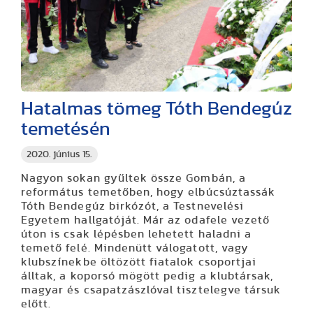
Hatalmas tömeg Tóth Bendegúz
temetésén
2020. június 15.
Nagyon sokan gyűltek össze Gombán, a
református temetőben, hogy elbúcsúztassák
Tóth Bendegúz birkózót, a Testnevelési
Egyetem hallgatóját. Már az odafele vezető
úton is csak lépésben lehetett haladni a
temető felé. Mindenütt válogatott, vagy
klubszínekbe öltözött fiatalok csoportjai
álltak, a koporsó mögött pedig a klubtársak,
magyar és csapatzászlóval tisztelegve társuk
előtt.