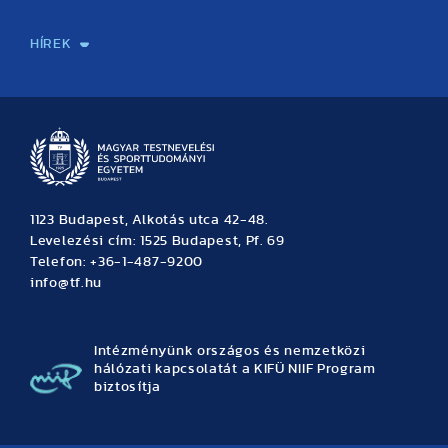
Sport-táplálkozástudományi Központ
Molekuláris Edzésélettani Kutató Központ
Doktori Iskola
Tudományos Iroda
Publikációk
TDK
Testnevelés, Sport, Tudomány
Habilitáció
Kutatásetika
OTDK
EKÖP
Nyári Egyetem
SPIRIT Olimpiai Tanulmányok Kutatási Központ
Kiváló Kutatási Infrastruktúra-hálózat
HÍREK
Hírek
Büszkeségeink
Hallgatói hírek
Tudományos hírek
TDK hírek
Pályázati hírek
TFSE hírek
Archívum
Eseménynaptár
1123 Budapest, Alkotás utca 42-48.
Levelezési cím: 1525 Budapest, Pf. 69
Telefon: +36-1-487-9200
info@tf.hu
Intézményünk országos és nemzetközi
hálózati kapcsolatát a KIFÜ NIIF Program
biztosítja