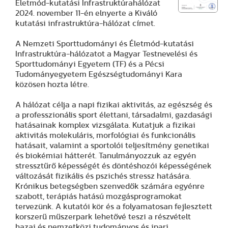
Életmód-kutatási Infrastruktúrahálózat
2024. november 11-én elnyerte a Kiváló
kutatási infrastruktúra-hálózat címet.
A Nemzeti Sporttudományi és Életmód-kutatási
Infrastruktúra-hálózatot a Magyar Testnevelési és
Sporttudományi Egyetem (TF) és a Pécsi
Tudományegyetem Egészségtudományi Kara
közösen hozta létre.
A hálózat célja a napi fizikai aktivitás, az egészség és
a professzionális sport élettani, társadalmi, gazdasági
hatásainak komplex vizsgálata. Kutatjuk a fizikai
aktivitás molekuláris, morfológiai és funkcionális
hatásait, valamint a sportolói teljesítmény genetikai
és biokémiai hátterét. Tanulmányozzuk az egyén
stressztűrő képességét és döntéshozói képességének
változását fizikális és pszichés stressz hatására.
Krónikus betegségben szenvedők számára egyénre
szabott, terápiás hatású mozgásprogramokat
tervezünk. A kutatói kör és a folyamatosan fejlesztett
korszerű műszerpark lehetővé teszi a részvételt
hazai és nemzetközi tudományos és ipari