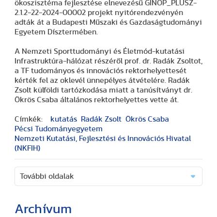
ökoszisztéma fejlesztése elnevezésű GINOP_PLUSZ-
2.1.2-22-2024-00002 projekt nyitórendezvényén
adták át a Budapesti Műszaki és Gazdaságtudományi
Egyetem Dísztermében.
A Nemzeti Sporttudományi és Életmód-kutatási
Infrastruktúra-hálózat részéről prof. dr. Radák Zsoltot,
a TF tudományos és innovációs rektorhelyettesét
kérték fel az oklevél ünnepélyes átvételére. Radák
Zsolt külföldi tartózkodása miatt a tanúsítványt dr.
Ökrös Csaba általános rektorhelyettes vette át.
Címkék:
kutatás
Radák Zsolt
Ökrös Csaba
Pécsi Tudományegyetem
Nemzeti Kutatási, Fejlesztési és Innovációs Hivatal
(NKFIH)
További oldalak
Archívum
(2 cikk)
(3 cikk)
(3 cikk)
(17 cikk)
(20 cikk)
(29 cikk)
(15 cikk)
(20 cikk)
(7 cikk)
(18 cikk)
(24 cikk)
(16 cikk)
(25 cikk)
(9 cikk)
(2 cikk)
(51 cikk)
(46 cikk)
(36 cikk)
(8 cikk)
(41 cikk)
(28 cikk)
(1 cikk)
(1 cikk)
(14 cikk)
(2 cikk)
(1 cikk)