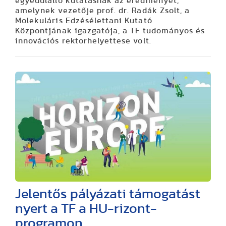
egyedülálló kutatásnak az eredményét,
amelynek vezetője prof. dr. Radák Zsolt, a
Molekuláris Edzésélettani Kutató
Központjának igazgatója, a TF tudományos és
innovációs rektorhelyettese volt.
Jelentős pályázati támogatást
nyert a TF a HU-rizont-
programon