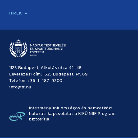
Sport-táplálkozástudományi Központ
Molekuláris Edzésélettani Kutató Központ
Doktori Iskola
Tudományos Iroda
Publikációk
TDK
Testnevelés, Sport, Tudomány
Habilitáció
Kutatásetika
OTDK
EKÖP
Nyári Egyetem
SPIRIT Olimpiai Tanulmányok Kutatási Központ
Kiváló Kutatási Infrastruktúra-hálózat
HÍREK
Hírek
Büszkeségeink
Hallgatói hírek
Tudományos hírek
TDK hírek
Pályázati hírek
TFSE hírek
Archívum
Eseménynaptár
1123 Budapest, Alkotás utca 42-48.
Levelezési cím: 1525 Budapest, Pf. 69
Telefon: +36-1-487-9200
info@tf.hu
Intézményünk országos és nemzetközi
hálózati kapcsolatát a KIFÜ NIIF Program
biztosítja