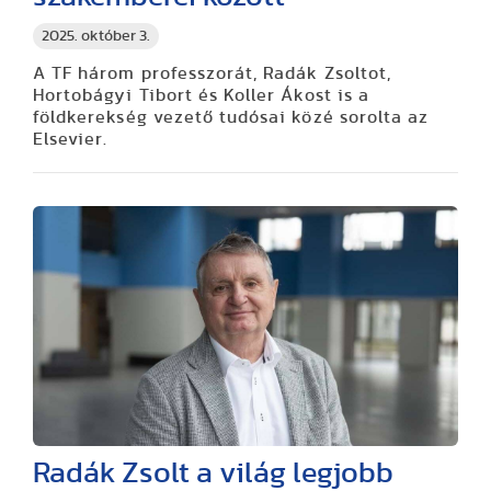
2025. október 3.
A TF három professzorát, Radák Zsoltot,
Hortobágyi Tibort és Koller Ákost is a
földkerekség vezető tudósai közé sorolta az
Elsevier.
Radák Zsolt a világ legjobb