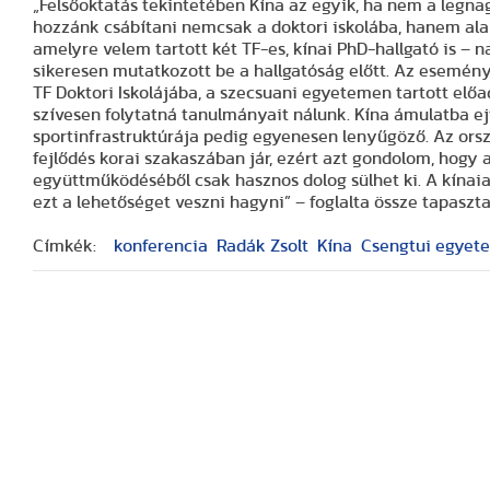
„Felsőoktatás tekintetében Kína az egyik, ha nem a legna
hozzánk csábítani nemcsak a doktori iskolába, hanem ala
amelyre velem tartott két TF-es, kínai PhD-hallgató is – 
sikeresen mutatkozott be a hallgatóság előtt. Az esemény 
TF Doktori Iskolájába, a szecsuani egyetemen tartott el
szívesen folytatná tanulmányait nálunk. Kína ámulatba ej
sportinfrastruktúrája pedig egyenesen lenyűgöző. Az or
fejlődés korai szakaszában jár, ezért azt gondolom, hogy a
együttműködéséből csak hasznos dolog sülhet ki. A kínai
ezt a lehetőséget veszni hagyni” – foglalta össze tapaszt
Címkék:
konferencia
Radák Zsolt
Kína
Csengtui egyet