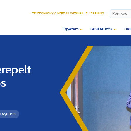
TELEFONKÖNYV
NEPTUN
WEBMAIL
E-LEARNING
Egyetem
Felvételizők
Hal
erepelt
os
 Egyetem