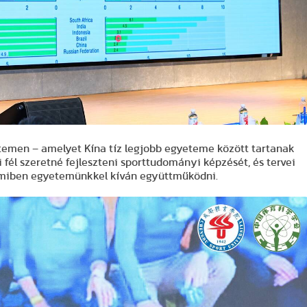
temen – amelyet Kína tíz legjobb egyeteme között tartanak
 fél szeretné fejleszteni sporttudományi képzését, és tervei
, amiben egyetemünkkel kíván együttműködni.