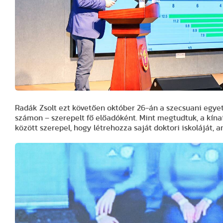
Radák Zsolt ezt követően október 26-án a szecsuani egye
számon – szerepelt fő előadóként. Mint megtudtuk, a kínai
között szerepel, hogy létrehozza saját doktori iskoláját