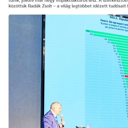
tűnik, jövőre már négy impaktfaktoros lesz. A szerkesztő
közöttük Radák Zsolt – a világ legtöbbet idézett tudósait f