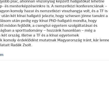
gyobb piac, ahonnan viszonylag képzett hallgatókat lehetne
p- és mesterképzéseinkre is. A nemzetközi konferenciának –
nagyon komoly hazai és nemzetközi visszhangja volt, és a TF is
után két kínai hallgató jelezte, hogy szívesen jönne tanulni a
őadásom után pedig egy kínai PhD-hallgató mondta, hogy
tő módon fejlődik, a csengtui egyetem szolgáltatásai és
szágban a sporttudomány – hozzánk hasonlóan – még a
 két ország, illetve a TF és a kínai egyetemek
ak komoly érdeklődést mutatnak Magyarország iránt, kár lenn
alatait Radák Zsolt.
em