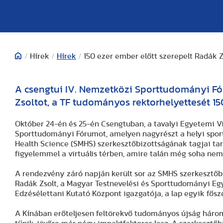
/
Hírek
/
Hírek
/
150 ezer ember előtt szerepelt Radák 
A csengtui IV. Nemzetközi Sporttudományi Fór
Zsoltot, a TF tudományos rektorhelyettesét 15
Október 24-én és 25-én Csengtuban, a tavalyi Egyetemi V
Sporttudományi Fórumot, amelyen nagyrészt a helyi spo
Health Science (SMHS) szerkesztőbizottságának tagjai ta
figyelemmel a virtuális térben, amire talán még soha nem 
A rendezvény záró napján került sor az SMHS szerkesztőbiz
Radák Zsolt, a Magyar Testnevelési és Sporttudományi Eg
Edzésélettani Kutató Központ igazgatója, a lap egyik fősz
A Kínában erőteljesen feltörekvő tudományos újság három 