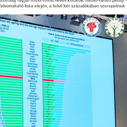
bizottság tagjai mind-mind neves kutatók, hatan-heten pedig 
elvonultató lista elején, a felső két százalékában szerepelnek.