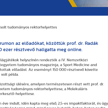
Zsolt tudományos rektorhelyettes
umon az előadókat, közöttük prof. dr. Radák
0 ezer résztvevő hallgatta meg online.
ilágjátékok helyszínén rendezték a IV. Nemzetközi
rtegyetem tudományos magazinja, a Sport Medicine and
rtottak előadást. Az eseményt 150 000 résztvevő követte
volt példa.
ottsági ülésére, amelyen természetesen részt vett prof. dr.
yetem tudományos rektorhelyettese, a Molekuláris
erkesztő-helyettese.
éve indult, idén kapta meg első, 2,5-es impaktfaktorát, és úg