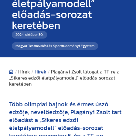
életpályamodell”
előadás-sorozat
keretében
2024. október 30.
Magyar Testnevelési és Sporttudományi Egyetem
/
Hírek
/
Hírek
/
Plagányi Zsolt látogat a TF-re a
„Sikeres edzői életpályamodell” előadás-sorozat
keretében
Több olimpiai bajnok és érmes úszó
edzője, nevelőedzője, Plagányi Zsolt tart
előadást a „Sikeres edzői
életpályamodell” előadás-sorozat
keretében november 5-én a TF-en.