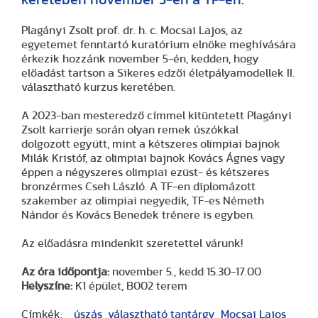
Plagányi Zsolt prof. dr. h. c. Mocsai Lajos, az
egyetemet fenntartó kuratórium elnöke meghívására
érkezik hozzánk november 5-én, kedden, hogy
előadást tartson a Sikeres edzői életpályamodellek II.
választható kurzus keretében.
A 2023-ban mesteredző címmel kitüntetett Plagányi
Zsolt karrierje során olyan remek úszókkal
dolgozott együtt, mint a kétszeres olimpiai bajnok
Milák Kristóf, az olimpiai bajnok Kovács Ágnes vagy
éppen a négyszeres olimpiai ezüst- és kétszeres
bronzérmes Cseh László. A TF-en diplomázott
szakember az olimpiai negyedik, TF-es Németh
Nándor és Kovács Benedek trénere is egyben.
Az előadásra mindenkit szeretettel várunk!
Az óra időpontja:
november 5., kedd 15.30-17.00
Helyszíne:
K1 épület, B002 terem
Címkék:
úszás
választható tantárgy
Mocsai Lajos