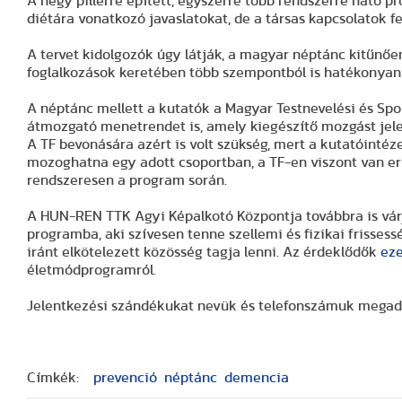
A négy pillérre épített, egyszerre több rendszerre ható pr
diétára vonatkozó javaslatokat, de a társas kapcsolatok fej
A tervet kidolgozók úgy látják, a magyar néptánc kitűnően
foglalkozások keretében több szempontból is hatékonyan
A néptánc mellett a kutatók a Magyar Testnevelési és S
átmozgató menetrendet is, amely kiegészítő mozgást jel
A TF bevonására azért is volt szükség, mert a kutatóintéz
mozoghatna egy adott csoportban, a TF-en viszont van erre
rendszeresen a program során.
A HUN-REN TTK Agyi Képalkotó Központja továbbra is várj
programba, aki szívesen tenne szellemi és fizikai frisses
iránt elkötelezett közösség tagja lenni. Az érdeklődők
eze
életmódprogramról.
Jelentkezési szándékukat nevük és telefonszámuk megad
Címkék:
prevenció
néptánc
demencia