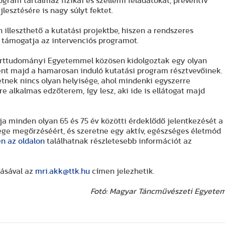
ogram tartalmaz fizikai és szellemi feladatokat, preventív
lesztésére is nagy súlyt fektet.
 illeszthető a kutatási projektbe, hiszen a rendszeres
 támogatja az intervenciós programot.
porttudományi Egyetemmel közösen kidolgoztak egy olyan
ent majd a hamarosan induló kutatási program résztvevőinek.
etnek nincs olyan helyisége, ahol mindenki egyszerre
 alkalmas edzőterem, így lesz, aki ide is ellátogat majd
a minden olyan 65 és 75 év közötti érdeklődő jelentkezését a
sége megőrzéséért, és szeretne egy aktív, egészséges életmód
n az oldalon
találhatnak részletesebb információt az
ásával az
mri.akk@ttk.hu
címen jelezhetik.
Fotó: Magyar Táncművészeti Egyete