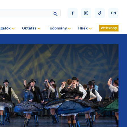
EN
Webshop
lgatók
Oktatás
Tudomány
Hírek