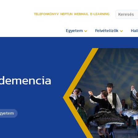
TELEFONKÖNYV
NEPTUN
WEBMAIL
E-LEARNING
Egyetem
Felvételizők
Hal
 demencia
Egyetem