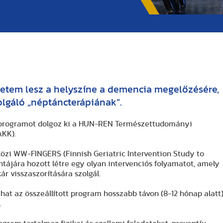
etem lesz a helyszíne a demencia megelőzésére,
olgáló „néptáncterápiának”.
 programot dolgoz ki a HUN-REN Természettudományi
AKK).
zi WW-FINGERS (Finnish Geriatric Intervention Study to
tájára hozott létre egy olyan intervenciós folyamatot, amely
r visszaszorítására szolgál.
at az összeállított program hosszabb távon (8-12 hónap alatt
.