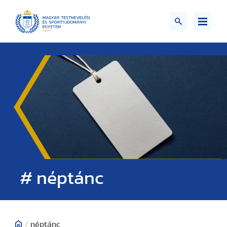
# néptánc
/
néptánc