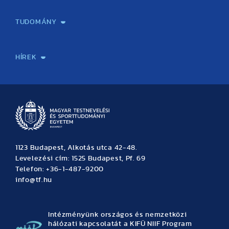
Képzéseink
Tanulmányi Hivatal
Felvételi és Adatszolgáltatási Osztály
Oktatási Igazgatóság
Oktatásfejlesztési Központ
Továbbképző Központ
Sportszaknyelvi Lektorátus
Intézetek és tanszékek
TUDOMÁNY
Sport-táplálkozástudományi Központ
Molekuláris Edzésélettani Kutató Központ
Doktori Iskola
Tudományos Iroda
Publikációk
TDK
Testnevelés, Sport, Tudomány
Habilitáció
Kutatásetika
OTDK
EKÖP
Nyári Egyetem
SPIRIT Olimpiai Tanulmányok Kutatási Központ
Kiváló Kutatási Infrastruktúra-hálózat
HÍREK
Hírek
Büszkeségeink
Hallgatói hírek
Tudományos hírek
TDK hírek
Pályázati hírek
TFSE hírek
Archívum
Eseménynaptár
1123 Budapest, Alkotás utca 42-48.
Levelezési cím: 1525 Budapest, Pf. 69
Telefon: +36-1-487-9200
info@tf.hu
Intézményünk országos és nemzetközi
hálózati kapcsolatát a KIFÜ NIIF Program