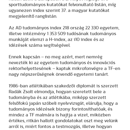
sporttudományos kutatókat felvonultató listán, míg
ugyanezen index szerint 37. a magyar kutatókat
megjelenítő ranglistán.
Az AD tudományos index 218 ország 22 330 egyetem,
illetve intézmény 1 353 509 tudósának tudományos
munkáját elemzi a H-index, az i10 index és az
idézések száma segítségével.
Ennek kapcsán – no meg azért, mert nemrég
nevezték ki az egyetem tudományos és innovációs
rektorhelyettesének – kaptuk mikrofonvégre a TF-en
nagy népszerűségnek örvendő egyetemi tanárt.
1986-ban atlétikában szakedzői diplomát is szerzett
Radák Zsolt elmondja, hogyan szeretett bele a
tudományba és az atlétikába, miképp szerzett
felsőfokú japán szóbeli nyelvvizsgát, elárulja, hogy a
tudományos idézések bizony forintosíthatóak, és
mindez a TF malmára is hajtja a vizet, miközben
értékes, ritkán hallott gondolatokat oszt meg velünk
arról is, miért fontos a testmozgás, illetve hogyan