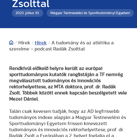
Zsolttal
2023. július 10.
Magyar Testnevelési és Sporttudományi Egyetem
/
Hírek
/
Hírek
/
A tudomány és az atlétika a
szerelme – podcast Radák Zsolttal
Rendkívül előkelő helyre került az európai
sporttudományos kutatók ranglistáján a TF nemrég
megválasztott tudományos és innovációs
rektorhelyettese, az MTA doktora, prof. dr. Radák
Zsolt. Többek között ennek kapcsán beszélgetett vele
Mezei Dániel.
Talán csak kevesen tudják, hogy az AD legfrissebb
tudományos indexe alapján a Magyar Testnevelési és
Sporttudományi Egyetem frissen kinevezett
tudományos és innovációs rektorhelyettese, prof. dr.
Radák Zsolt a Európában a 2. helyet foglalja el a