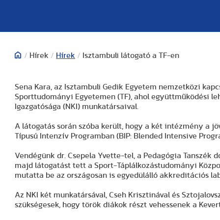
/
Hírek
/
Hírek
/
Isztambuli látogató a TF-en
Sena Kara, az Isztambuli Gedik Egyetem nemzetközi kapcso
Sporttudományi Egyetemen (TF), ahol együttműködési le
Igazgatósága (NKI) munkatársaival.
A látogatás során szóba került, hogy a két intézmény a jöv
Típusú Intenzív Programban (BIP: Blended Intensive Progr
Vendégünk dr. Csepela Yvette-tel, a Pedagógia Tanszék do
majd látogatást tett a Sport-Táplálkozástudományi Központ
mutatta be az országosan is egyedülálló akkreditációs lab
Az NKI két munkatársával, Cseh Krisztinával és Sztojalovsz
szükségesek, hogy török diákok részt vehessenek a Kever