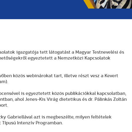
latok igazgatója tett látogatást a Magyar Testnevelési és
hetőségekről egyeztetett a Nemzetközi Kapcsolatok
őben közös webinárokat tart, illetve részt vesz a Kevert
am).
censével is egyeztetett közös publikációkkal kapcsolatban,
ban, ahol Jenes-Kis Virág dietetikus és dr. Pálinkás Zoltán
ort.
ky Gabriellával azt is megbeszélte, milyen feltételek
t Típusú Intenzív Programban.