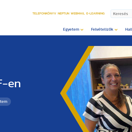
TELEFONKÖNYV
NEPTUN
WEBMAIL
E-LEARNING
Egyetem
Felvételizők
Hal
F-en
etem