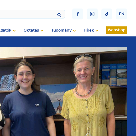
EN
Webshop
lgatók
Oktatás
Tudomány
Hírek