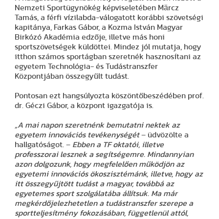
Nemzeti Sportügynökég képviseletében Märcz
Tamás, a férfi vízilabda-válogatott korábbi szövetségi
kapitánya, Farkas Gábor, a Kozma István Magyar
Birkózó Akadémia edzője, illetve más honi
sportszövetségek küldöttei. Mindez jól mutatja, hogy
itthon számos sportágban szeretnék hasznosítani az
egyetem Technológia- és Tudástranszfer
Központjában összegyűlt tudást.
Pontosan ezt hangsúlyozta köszöntőbeszédében prof.
dr. Géczi Gábor, a központ igazgatója is.
„A mai napon szeretnénk bemutatni nektek az
egyetem innovációs tevékenységét
– üdvözölte a
hallgatóságot. –
Ebben a TF oktatói, illetve
professzorai lesznek a segítségemre. Mindannyian
azon dolgozunk, hogy megfelelően működjön az
egyetemi innovációs ökoszisztémánk, illetve, hogy az
itt összegyűjtött tudást a magyar, továbbá az
egyetemes sport szolgálatába állítsuk. Ma már
megkérdőjelezhetetlen a tudástranszfer szerepe a
sportteljesítmény fokozásában, függetlenül attól,