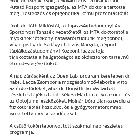
prof. dr. Radák Zsolt, a Molekuláris Edzésélettani
Kutató Központ igazgatója, az MTA doktora tartotta
meg „Testedzés és epigenetika” című prezentációját.
Prof. dr. Tóth Miklóstól, az Egészségtudományi és
Sportorvosi Tanszék vezetőjétől, az MTA doktorától a
myokinek jótékony hatásáról tudtunk meg többet,
végül pedig dr. Szilágyi-Utczás Margita, a Sport-
táplálkozástudományi Központ igazgatója
tájékoztatta a hallgatóságot az ekdiszteron tartalmú
étrend-kiegészítőkről.
A nap zárásaként az Open Lab-program keretében dr.
habil. Lacza Zsombor a mozgáselemző-laborba vitte
az érdeklődőket, ahol dr. Horváth Tamás tartott
részletes tájékoztatót. Kékesi Márton a Dynaknee- és
az Optojump-eszközöket, Molnár Dóra Blanka pedig a
fizikoterápiás kezelővel és a gyógytornateremmel
ismertette meg a vendégeket.
A csütörtökön lebonyolított szakmai nap részletes
programja: