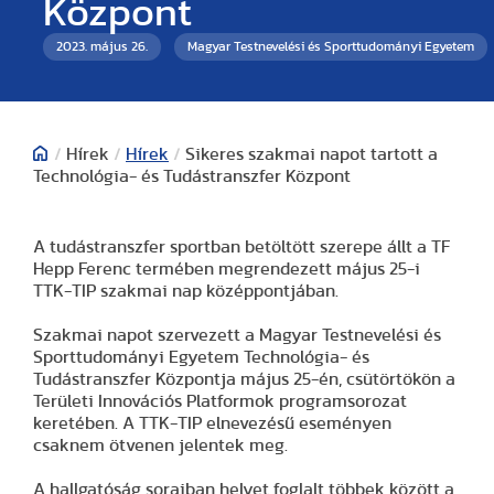
Központ
2023. május 26.
Magyar Testnevelési és Sporttudományi Egyetem
/
Hírek
/
Hírek
/
Sikeres szakmai napot tartott a
Technológia- és Tudástranszfer Központ
A tudástranszfer sportban betöltött szerepe állt a TF
Hepp Ferenc termében megrendezett május 25-i
TTK-TIP szakmai nap középpontjában.
Szakmai napot szervezett a Magyar Testnevelési és
Sporttudományi Egyetem Technológia- és
Tudástranszfer Központja május 25-én, csütörtökön a
Területi Innovációs Platformok programsorozat
keretében. A TTK-TIP elnevezésű eseményen
csaknem ötvenen jelentek meg.
A hallgatóság soraiban helyet foglalt többek között a