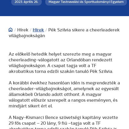
2023. április 26.
Magyar Testnevelési és Sporttudományi Egyetem
/
Hírek
/
Hírek
/
Pék Szilvia sikere a cheerleaderek
világbajnokságán
Az előkelő hetedik helyet szerezte meg a magyar
cheerleading-válogatott az Orlandóban rendezett
világbajnokságon. A csapat tagja volt a TF
akrobatikus torna edzői szakán tanuló Pék Szilvia.
A korábbi évekhez hasonlóan idén is megrendezték a
cheerleader-világbajnokságot, amelynek az egyesült
államokbeli Orlando adott otthont. A magyar
válogatott először szerepelt a rangos eseményen, és
mindjárt sikert ért el.
A Nagy-Kismarci Bence szövetségi kapitány vezette
29 fős csapat – 20 lány, 9 fiú –tagja volt a TF
akrobatikus torna edzői szakán tanuló Pék Szilvia is.