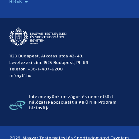
HÍREK
Hírek
Büszkeségeink
Hallgatói hírek
Tudományos hírek
TDK hírek
Pályázati hírek
TFSE hírek
Archívum
Eseménynaptár
1123 Budapest, Alkotás utca 42-48.
Levelezési cím: 1525 Budapest, Pf. 69
Telefon: +36-1-487-9200
info@tf.hu
Intézményünk országos és nemzetközi
hálózati kapcsolatát a KIFÜ NIIF Program
biztosítja
2026. Magyar Testnevelési és Sporttudományi Egyetem