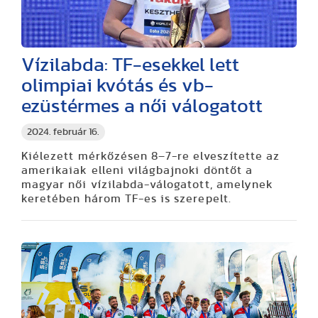
Vízilabda: TF-esekkel lett
olimpiai kvótás és vb-
ezüstérmes a női válogatott
2024. február 16.
Kiélezett mérkőzésen 8–7-re elveszítette az
amerikaiak elleni világbajnoki döntőt a
magyar női vízilabda-válogatott, amelynek
keretében három TF-es is szerepelt.