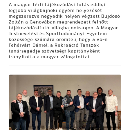
A magyar férfi tájékozódási futás eddigi
legjobb világbajnoki egyéni helyezését
megszerezve negyedik helyen végzett Bujdosó
Zoltán a Genovában megrendezett felnőtt
tájékozódásifutó-világbajnokságon. A Magyar
Testnevelési és Sporttudományi Egyetem
közössége számára örömteli, hogy a vb-n
Fehérvári Dániel, a Rekreáció Tanszék
tanársegédje szövetségi kapitányként
irányította a magyar válogatottat.