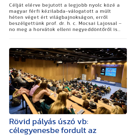
Célját elérve bejutott a legjobb nyolc közé a
magyar férfi kézilabda-válogatott a múlt
héten véget ért világbajnokságon, erről
beszélgettünk prof. dr. h. c. Mocsai Lajossal –
no meg a horvátok elleni negyeddöntőről is…
Rövid pályás úszó vb:
célegyenesbe fordult az