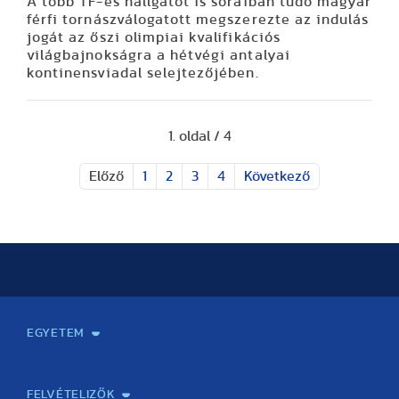
A több TF-es hallgatót is soraiban tudó magyar
férfi tornászválogatott megszerezte az indulás
jogát az őszi olimpiai kvalifikációs
világbajnokságra a hétvégi antalyai
kontinensviadal selejtezőjében.
1. oldal / 4
Előző
1
2
3
4
Következő
EGYETEM
Kapcsolat
Elektronikus ügyintézés
Rektori köszöntő
Bemutatkozás, történet
Közérdekű adatok
Szervezeti felépítés
Testnevelési Egyetemért Alapítvány
Vezetők
Szenátus
Dokumentumok
Minőségbiztosítás
Dr. Koltai Jenő Sportközpont
Díjak, kitüntetések
Az egyetem testületei
Nemzetközi kapcsolatok
Könyvtár és Levéltár
Állásajánlatok
Alumni és Karrier Iroda
Partnerek
Projektek
Arculat
Rendezvények
Healthy Campus
TF Gym
Sportmedicina Központ
TF Nyári Táborok
FELVÉTELIZŐK