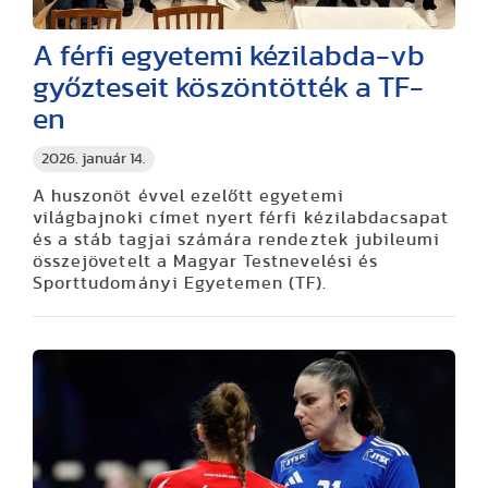
A férfi egyetemi kézilabda-vb
győzteseit köszöntötték a TF-
en
2026. január 14.
A huszonöt évvel ezelőtt egyetemi
világbajnoki címet nyert férfi kézilabdacsapat
és a stáb tagjai számára rendeztek jubileumi
összejövetelt a Magyar Testnevelési és
Sporttudományi Egyetemen (TF).