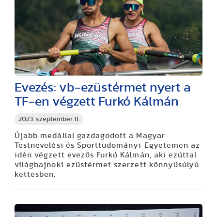
Evezés: vb-ezüstérmet nyert a
TF-en végzett Furkó Kálmán
2023. szeptember 11.
Újabb medállal gazdagodott a Magyar
Testnevelési és Sporttudományi Egyetemen az
idén végzett evezős Furkó Kálmán, aki ezúttal
világbajnoki ezüstérmet szerzett könnyűsúlyú
kettesben.