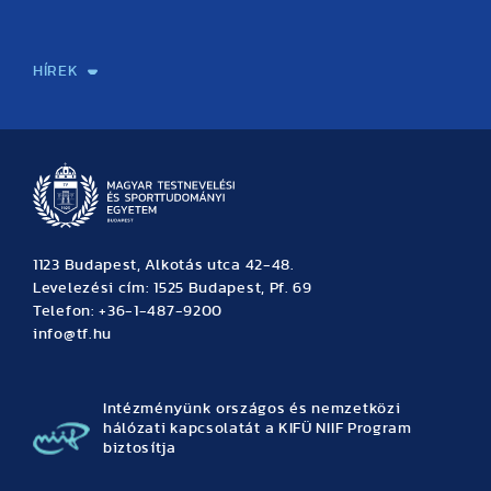
Sport-táplálkozástudományi Központ
Molekuláris Edzésélettani Kutató Központ
Doktori Iskola
Tudományos Iroda
Publikációk
TDK
Testnevelés, Sport, Tudomány
Habilitáció
Kutatásetika
OTDK
EKÖP
Nyári Egyetem
SPIRIT Olimpiai Tanulmányok Kutatási Központ
Kiváló Kutatási Infrastruktúra-hálózat
HÍREK
Hírek
Büszkeségeink
Hallgatói hírek
Tudományos hírek
TDK hírek
Pályázati hírek
TFSE hírek
Archívum
Eseménynaptár
1123 Budapest, Alkotás utca 42-48.
Levelezési cím: 1525 Budapest, Pf. 69
Telefon: +36-1-487-9200
info@tf.hu
Intézményünk országos és nemzetközi
hálózati kapcsolatát a KIFÜ NIIF Program
biztosítja