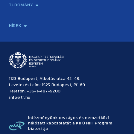
TUDOMÁNY
Sport-táplálkozástudományi Központ
Molekuláris Edzésélettani Kutató Központ
Doktori Iskola
Tudományos Iroda
Publikációk
TDK
Testnevelés, Sport, Tudomány
Habilitáció
Kutatásetika
OTDK
EKÖP
Nyári Egyetem
SPIRIT Olimpiai Tanulmányok Kutatási Központ
Kiváló Kutatási Infrastruktúra-hálózat
HÍREK
Hírek
Büszkeségeink
Hallgatói hírek
Tudományos hírek
TDK hírek
Pályázati hírek
TFSE hírek
Archívum
Eseménynaptár
1123 Budapest, Alkotás utca 42-48.
Levelezési cím: 1525 Budapest, Pf. 69
Telefon: +36-1-487-9200
info@tf.hu
Intézményünk országos és nemzetközi
hálózati kapcsolatát a KIFÜ NIIF Program
biztosítja