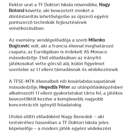
Rektor urat a TF Doktori Iskola növendéke,
Nagy
Botond
követte, aki bevezetett minket a
döntéstanítás lehetőségeibe az újszerű egyéni
pontszerző technikák fejlesztésének
vonatkozásában.
Az esemény vendégelőadója a szerb
Milenko
Bogicevic
volt, aki a francia élvonal meghatározó
csapata, az Euroligában is érdekelt AS Monaco
másodedzője. Első előadásában az irányító
játékosokat vette górcső alá, külön figyelmet
szentelve az 1:1 elleni támadásnak és védekezésnek.
A TFSE-MTK élvonalbeli női kosárlabdacsapatának
másodedzője,
Hegedűs Péter
az utánpótlásképzésben
alkalmazott 1:1 elleni gyakorlatokat tárta fel, a játékos
bevezetőktől kezdve a komplexebb, nagyobb
koncentrációt igénylő feladatokig.
Utolsó előtti előadóként Nagy Benedek – aki
testvéréhez hasonlóan a TF Doktori Iskola jeles
képviselője – a modern játék egyéni védekezési