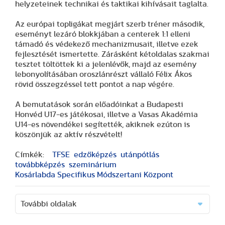
helyzeteinek technikai és taktikai kihívásait taglalta.
Az európai topligákat megjárt szerb tréner második,
eseményt lezáró blokkjában a centerek 1:1 elleni
támadó és védekező mechanizmusait, illetve ezek
fejlesztését ismertette. Zárásként kétoldalas szakmai
tesztet töltöttek ki a jelenlévők, majd az esemény
lebonyolításában oroszlánrészt vállaló Félix Ákos
rövid összegzéssel tett pontot a nap végére.
A bemutatások során előadóinkat a Budapesti
Honvéd U17-es játékosai, illetve a Vasas Akadémia
U14-es növendékei segítették, akiknek ezúton is
köszönjük az aktív részvételt!
Címkék:
TFSE
edzőképzés
utánpótlás
továbbképzés
szeminárium
Kosárlabda Specifikus Módszertani Központ
További oldalak