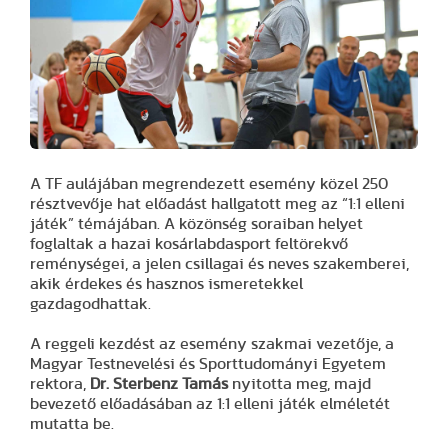
A TF aulájában megrendezett esemény közel 250
résztvevője hat előadást hallgatott meg az “1:1 elleni
játék” témájában. A közönség soraiban helyet
foglaltak a hazai kosárlabdasport feltörekvő
reménységei, a jelen csillagai és neves szakemberei,
akik érdekes és hasznos ismeretekkel
gazdagodhattak.
A reggeli kezdést az esemény szakmai vezetője, a
Magyar Testnevelési és Sporttudományi Egyetem
rektora,
Dr. Sterbenz Tamás
nyitotta meg, majd
bevezető előadásában az 1:1 elleni játék elméletét
mutatta be.