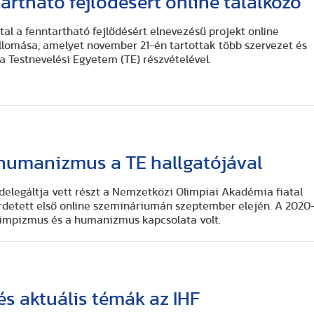
tartható fejlődésért online találkozó
ttal a fenntartható fejlődésért elnevezésű projekt online
llomása, amelyet november 21-én tartottak több szervezet és
a Testnevelési Egyetem (TE) részvételével.
humanizmus a TE hallgatójával
elegáltja vett részt a Nemzetközi Olimpiai Akadémia fiatal
detett első online szemináriumán szeptember elején. A 2020
limpizmus és a humanizmus kapcsolata volt.
s aktuális témák az IHF