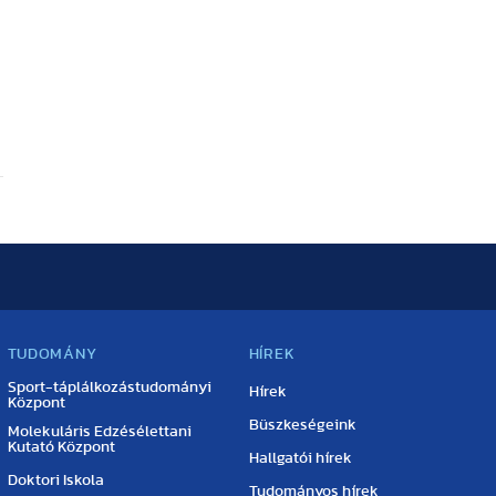
g
TUDOMÁNY
HÍREK
Sport-táplálkozástudományi
Hírek
Központ
Büszkeségeink
Molekuláris Edzésélettani
Kutató Központ
Hallgatói hírek
Doktori Iskola
Tudományos hírek