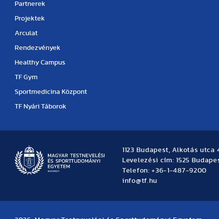
Partnerek
Projektek
Arculat
Rendezvények
Healthy Campus
TF Gym
Sportmedicina Központ
TF Nyári Táborok
1123 Budapest, Alkotás utca 
Levelezési cím: 1525 Budapes
Telefon: +36-1-487-9200
info@tf.hu