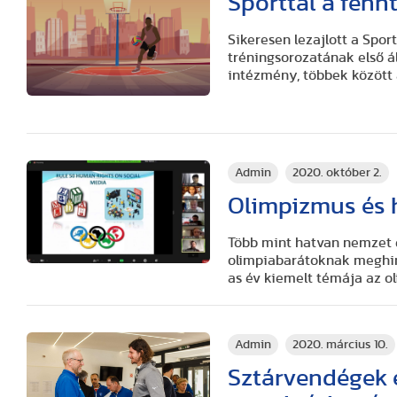
Sporttal a fenn
Sikeresen lezajlott a Spor
tréningsorozatának első á
intézmény, többek között 
Admin
2020. október 2.
Olimpizmus és 
Több mint hatvan nemzet d
olimpiabarátoknak meghir
as év kiemelt témája az o
Admin
2020. március 10.
Sztárvendégek é