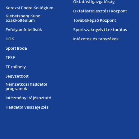
Oktatási Igazgatóság
Kerezsi Endre Kollégium
Oktatásfejlesztési Központ
Klebelsberg Kuno
Szakkollégium
Továbbképző Központ
Évfolyamfelelősök
Sportszaknyelvi Lektorátus
HÖK
Intézetek és tanszékek
Sport Iroda
TFSE
TF műhely
Jegyzetbolt
Nemzetközi hallgatói
programok
Intézményi tájékoztató
Hallgatói visszajelzés