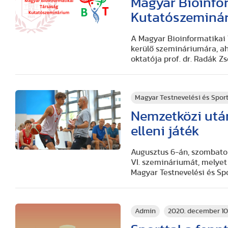
Magyar Bioinfo
Kutatószeminá
A Magyar Bioinformatikai
kerülő szemináriumára, a
oktatója prof. dr. Radák Zs
Magyar Testnevelési és Spo
Nemzetközi utá
elleni játék
Augusztus 6-án, szombat
VI. szemináriumát, melyet
Magyar Testnevelési és Sp
Admin
2020. december 10