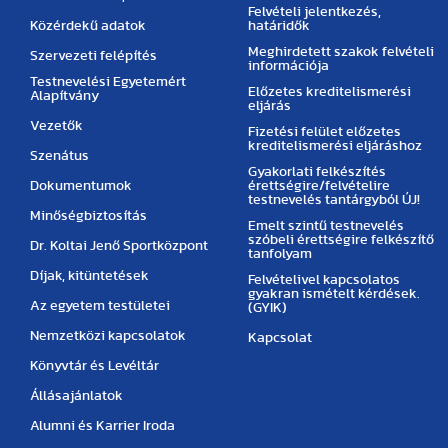
Felvételi jelentkezés,
Közérdekű adatok
határidők
Meghirdetett szakok felvételi
Szervezeti felépítés
információja
Testnevelési Egyetemért
Előzetes kreditelismerési
Alapítvány
eljárás
Vezetők
Fizetési felület előzetes
kreditelismerési eljáráshoz
Szenátus
Gyakorlati felkészítés
Dokumentumok
érettségire/felvételire
testnevelés tantárgyból ÚJ!
Minőségbiztosítás
Emelt szintű testnevelés
szóbeli érettségire felkészítő
Dr. Koltai Jenő Sportközpont
tanfolyam
Díjak, kitüntetések
Felvételivel kapcsolatos
gyakran ismételt kérdések.
Az egyetem testületei
(GYIK)
Nemzetközi kapcsolatok
Kapcsolat
Könyvtár és Levéltár
Állásajánlatok
Alumni és Karrier Iroda