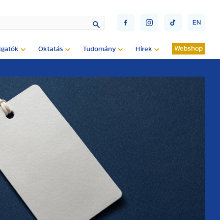
EN
Webshop
lgatók
Oktatás
Tudomány
Hírek