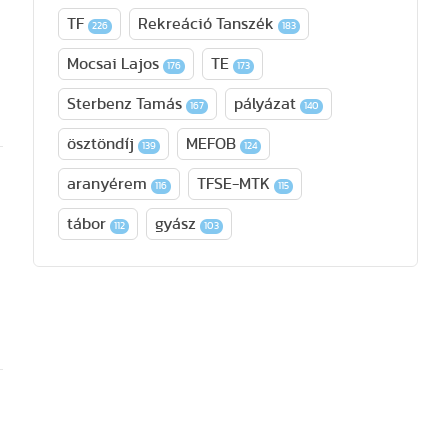
TF
Rekreáció Tanszék
226
183
Mocsai Lajos
TE
176
173
Sterbenz Tamás
pályázat
167
140
ösztöndíj
MEFOB
139
124
aranyérem
TFSE-MTK
116
115
tábor
gyász
112
103