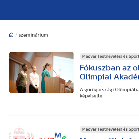
/
szeminárium
Magyar Testnevelési és Spo
Fókuszban az o
Olimpiai Akad
A görögországi Olümpiába
képviselte.
Magyar Testnevelési és Spo