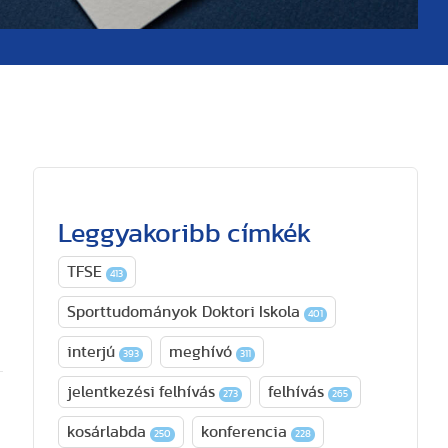
Leggyakoribb címkék
TFSE
413
Sporttudományok Doktori Iskola
401
interjú
meghívó
393
311
jelentkezési felhívás
felhívás
273
265
kosárlabda
konferencia
250
228