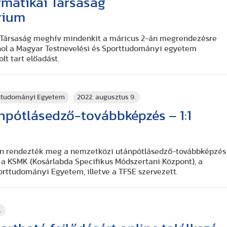
rmatikai Társaság
rium
 Társaság meghív mindenkit a máricus 2-án megrendezésre
hol a Magyar Testnevelési és Sporttudományi egyetem
olt tart előadást.
rttudományi Egyetem
2022. augusztus 9.
npótlásedző-továbbképzés – 1:1
on rendezték meg a nemzetközi utánpótlásedző-továbbképzés
 a KSMK (Kosárlabda Specifikus Módszertani Központ), a
orttudományi Egyetem, illetve a TFSE szervezett.
.