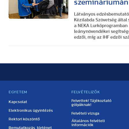
szemináriumán
Látványos edzésbemutató
Kézilabda Szövetség által
a NEKA Lurkóprogramban ré
leánynövendékei segítség
edzői, míg az IHF edzői szá
EGYETEM
FELVÉTELIZŐK
Felvettek! Tájékoztató
Kapcsolat
gólyáknak!
Elektronikus ügyintézés
Felvételi vizsga
Rektori köszöntő
Általános felvételi
információk
Bemutatkozás, történet