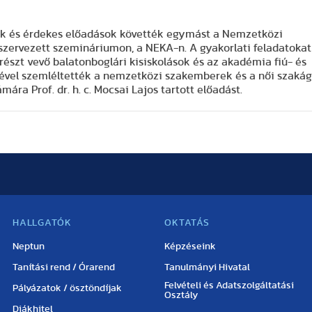
k és érdekes előadások követték egymást a Nemzetközi
 szervezett szemináriumon, a NEKA-n. A gyakorlati feladatokat
szt vevő balatonboglári kisiskolások és az akadémia fiú- és
ével szemléltették a nemzetközi szakemberek és a női szaká
mára Prof. dr. h. c. Mocsai Lajos tartott előadást.
HALLGATÓK
OKTATÁS
Neptun
Képzéseink
Tanítási rend / Órarend
Tanulmányi Hivatal
Felvételi és Adatszolgáltatási
Pályázatok / ösztöndíjak
Osztály
Diákhitel