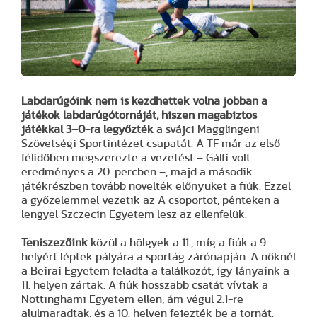
Labdarúgóink nem is kezdhettek volna jobban a
játékok labdarúgótornáját, hiszen magabiztos
játékkal 3–0-ra legyőzték
a svájci Magglingeni
Szövetségi Sportintézet csapatát. A TF már az első
félidőben megszerezte a vezetést – Gálfi volt
eredményes a 20. percben –, majd a második
játékrészben tovább növelték előnyüket a fiúk. Ezzel
a győzelemmel vezetik az A csoportot, pénteken a
lengyel Szczecin Egyetem lesz az ellenfelük.
Teniszezőink
közül a hölgyek a 11., míg a fiúk a 9.
helyért léptek pályára a sportág zárónapján. A nőknél
a Beirai Egyetem feladta a találkozót, így lányaink a
11. helyen zártak. A fiúk hosszabb csatát vívtak a
Nottinghami Egyetem ellen, ám végül 2:1-re
alulmaradtak, és a 10. helyen fejezték be a tornát.