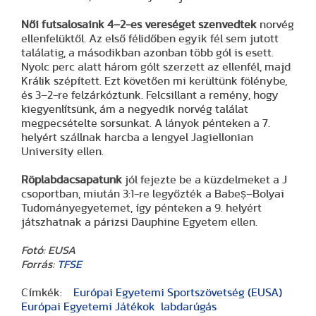
Női futsalosaink
4–2-es vereséget szenvedtek
norvég
ellenfelüktől. Az első félidőben egyik fél sem jutott
találatig, a másodikban azonban több gól is esett.
Nyolc perc alatt három gólt szerzett az ellenfél, majd
Králik szépített. Ezt követően mi kerültünk fölénybe,
és 3–2-re felzárkóztunk. Felcsillant a remény, hogy
kiegyenlítsünk, ám a negyedik norvég találat
megpecsételte sorsunkat. A lányok pénteken a 7.
helyért szállnak harcba a lengyel Jagiellonian
University ellen.
Röplabdacsapatunk
jól fejezte be a küzdelmeket a J
csoportban, miután 3:1-re legyőzték a Babeș–Bolyai
Tudományegyetemet, így pénteken a 9. helyért
játszhatnak a párizsi Dauphine Egyetem ellen.
Fotó: EUSA
Forrás:
TFSE
Címkék:
Európai Egyetemi Sportszövetség (EUSA)
Európai Egyetemi Játékok
labdarúgás