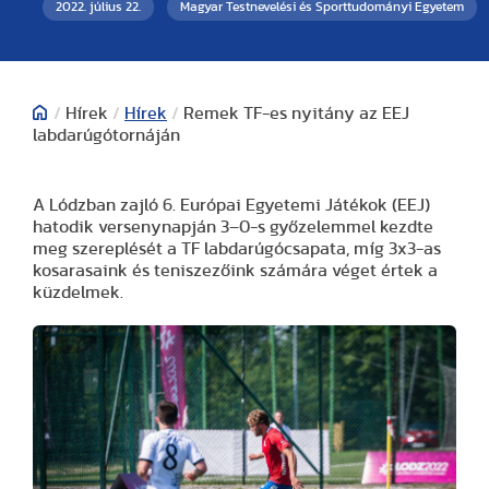
2022. július 22.
Magyar Testnevelési és Sporttudományi Egyetem
/
Hírek
/
Hírek
/
Remek TF-es nyitány az EEJ
labdarúgótornáján
A Lódzban zajló 6. Európai Egyetemi Játékok (EEJ)
hatodik versenynapján 3–0-s győzelemmel kezdte
meg szereplését a TF labdarúgócsapata, míg 3x3-as
kosarasaink és teniszezőink számára véget értek a
küzdelmek.