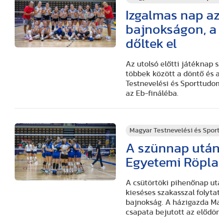
Izgalmas nap a
bajnokságon, a
dőltek el
Az utolsó előtti játéknap 
többek között a döntő és 
Testnevelési és Sporttud
az Eb-fináléba.
Magyar Testnevelési és Spo
A szünnap után 
Egyetemi Röpl
A csütörtöki pihenőnap ut
kieséses szakasszal folyt
bajnokság. A házigazda M
csapata bejutott az elődönt