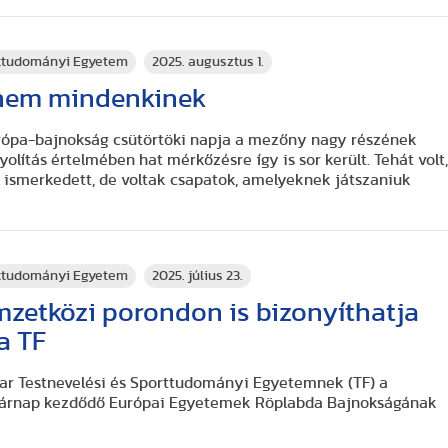
rttudományi Egyetem
2025. augusztus 1.
 nem mindenkinek
ópa-bajnokság csütörtöki napja a mezőny nagy részének
yolítás értelmében hat mérkőzésre így is sor került. Tehát volt
 ismerkedett, de voltak csapatok, amelyeknek játszaniuk
rttudományi Egyetem
2025. július 23.
zetközi porondon is bizonyíthatja
a TF
ar Testnevelési és Sporttudományi Egyetemnek (TF) a
sárnap kezdődő Európai Egyetemek Röplabda Bajnokságának