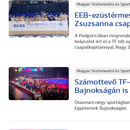
Magyar Testnevelési és Spo
EEB-ezüstérmes
Zsuzsanna csap
A Podgoricában megrende
helyezést ért el a TF női 
csapatkapitánnyal, Nagy Z
Magyar Testnevelési és Spo
Számottevő TF-
Bajnokságán is
Összesen négy sportágban 
Egyetemek Bajnokságán.