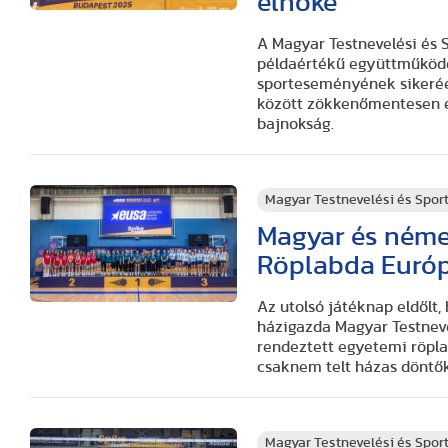
elnöke
A Magyar Testnevelési és
példaértékű együttműködé
sporteseményének sikeréér
között zökkenőmentesen é
bajnokság.
Magyar Testnevelési és Spo
Magyar és német
Röplabda Euró
Az utolsó játéknap eldőlt,
házigazda Magyar Testnev
rendeztett egyetemi röpla
csaknem telt házas döntők
Magyar Testnevelési és Spo