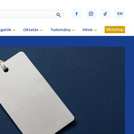
EN
Webshop
lgatók
Oktatás
Tudomány
Hírek