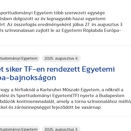
 Sporttudományi Egyetem több szervezeti egysége
sben dolgozott az év legnagyobb hazai egyetemi
t. Az összefogás eredményeként július 27. és augusztus 3.
s színvonalasan zajlott le az Egyetemi Röplabda Európa-
rttudományi Egyetem
2025. augusztus 4.
 siker TF-en rendezett Egyetemi
pa-bajnokságon
 hogy a férfiaknál a Karlsruhei Műszaki Egyetem, a nőknél a
elési és Sporttudományi Egyetem(TF) nyerte a Budapesten
bdázók kontinensviadalát, amely a torna színvonalához méltó
kel és záróünnepséggel fejeződött be vasárnap.
rttudományi Egyetem
2025. augusztus 3.