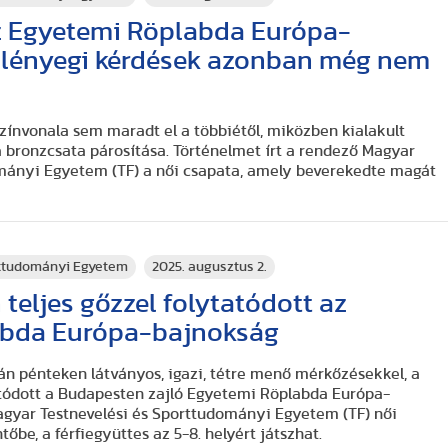
z Egyetemi Röplabda Európa-
 lényegi kérdések azonban még nem
színvonala sem maradt el a többiétől, miközben kialakult
a bronzcsata párosítása. Történelmet írt a rendező Magyar
ományi Egyetem (TF) a női csapata, amely beverekedte magát
rttudományi Egyetem
2025. augusztus 2.
teljes gőzzel folytatódott az
abda Európa-bajnokság
án pénteken látványos, igazi, tétre menő mérkőzésekkel, a
atódott a Budapesten zajló Egyetemi Röplabda Európa-
agyar Testnevelési és Sporttudományi Egyetem (TF) női
őbe, a férfiegyüttes az 5-8. helyért játszhat.