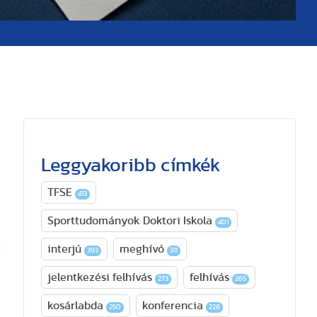
Leggyakoribb címkék
t
TFSE
413
Sporttudományok Doktori Iskola
401
interjú
meghívó
393
311
jelentkezési felhívás
felhívás
273
265
kosárlabda
konferencia
250
228