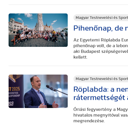
Magyar Testnevelési és Spo
Pihenőnap, de
Az Egyetemi Röplabda Eur
pihenőnap volt, de a lebon
aki Budapest szépségeivel
kellett.
Magyar Testnevelési és Spo
Röplabda: a nem
rátermettségét 
Óriási fegyvertény a Magy
hivatalos megnyitóval va
megrendezése.