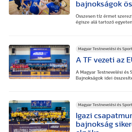
bajnokságok öss
Összesen tíz érmet szerez
égisze alá tartozó egyete
Magyar Testnevelési és Spo
A TF vezeti az
A Magyar Testnevelési és 
Bajnokságok idei összesít
Magyar Testnevelési és Spo
Igazi csapatmu
bajnokság sike