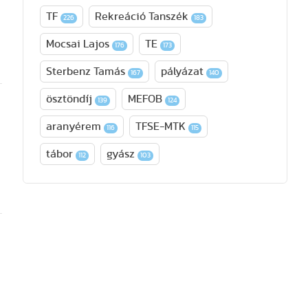
TF
Rekreáció Tanszék
226
183
Mocsai Lajos
TE
176
173
Sterbenz Tamás
pályázat
167
140
ösztöndíj
MEFOB
139
124
aranyérem
TFSE-MTK
116
115
tábor
gyász
112
103