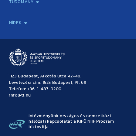
TUDOMÁNY
Sport-táplálkozástudományi Központ
Molekuláris Edzésélettani Kutató Központ
Doktori Iskola
Tudományos Iroda
Publikációk
TDK
Testnevelés, Sport, Tudomány
Habilitáció
Kutatásetika
OTDK
EKÖP
Nyári Egyetem
SPIRIT Olimpiai Tanulmányok Kutatási Központ
Kiváló Kutatási Infrastruktúra-hálózat
HÍREK
Hírek
Büszkeségeink
Hallgatói hírek
Tudományos hírek
TDK hírek
Pályázati hírek
TFSE hírek
Archívum
Eseménynaptár
1123 Budapest, Alkotás utca 42-48.
Levelezési cím: 1525 Budapest, Pf. 69
Telefon: +36-1-487-9200
info@tf.hu
Intézményünk országos és nemzetközi
hálózati kapcsolatát a KIFÜ NIIF Program
biztosítja