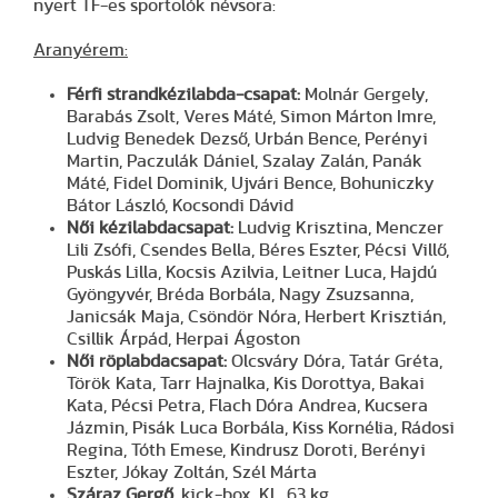
nyert TF-es sportolók névsora:
Aranyérem:
Férfi strandkézilabda-csapat:
Molnár Gergely,
Barabás Zsolt, Veres Máté, Simon Márton Imre,
Ludvig Benedek Dezső, Urbán Bence, Perényi
Martin, Paczulák Dániel, Szalay Zalán, Panák
Máté, Fidel Dominik, Ujvári Bence, Bohuniczky
Bátor László, Kocsondi Dávid
Női kézilabdacsapat:
Ludvig Krisztina, Menczer
Lili Zsófi, Csendes Bella, Béres Eszter, Pécsi Villő,
Puskás Lilla, Kocsis Azilvia, Leitner Luca, Hajdú
Gyöngyvér, Bréda Borbála, Nagy Zsuzsanna,
Janicsák Maja, Csöndör Nóra, Herbert Krisztián,
Csillik Árpád, Herpai Ágoston
Női röplabdacsapat:
Olcsváry Dóra, Tatár Gréta,
Török Kata, Tarr Hajnalka, Kis Dorottya, Bakai
Kata, Pécsi Petra, Flach Dóra Andrea, Kucsera
Jázmin, Pisák Luca Borbála, Kiss Kornélia, Rádosi
Regina, Tóth Emese, Kindrusz Doroti, Berényi
Eszter, Jókay Zoltán, Szél Márta
Száraz Gergő
, kick-box, KL, 63 kg