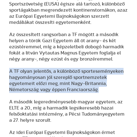
Sportszövetség (EUSA) égisze alá tartozó, különböző
sportágakban megrendezett kontinenstornákon, azaz
az Európai Egyetemi Bajnokságokon szerzett
medáliákat összesíti egyetemenként.
Az összesített rangsorban a TF mögött a második
helyen a török Gazi Egyetem áll öt arany- és két
ezüstéremmel, míg a képzeletbeli dobogó harmadik
fokát a litván Vytautas Magnus Egyetem foglalja el
négy arany-, négy ezüst és egy bronzéremmel.
A TF olyan jelentős, a különböző sporteseményeken
hagyományosan jól szereplő sportnemzetek
egyetemeit előzi meg, mint Nagy-Britannia,
Németország vagy éppen Franciaország.
A második legeredményesebb magyar egyetem, az
ELTE a 20., míg a harmadik legsikeresebb hazai
felsőoktatási intézmény, a Pécsi Tudományegyetem
a 27. helyre szorult.
Az idei Európai Egyetemi Bajnokságokon érmet